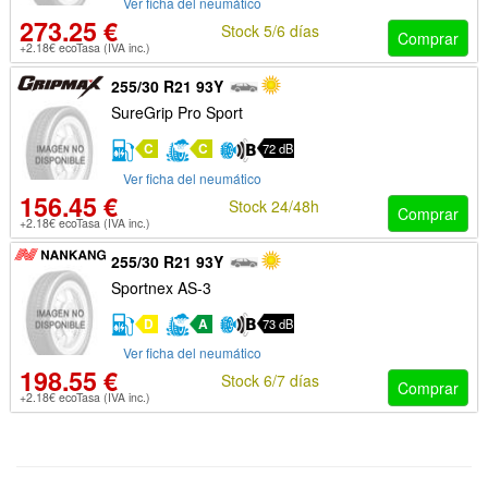
Ver ficha del neumático
273.25 €
Stock 5/6 días
Comprar
+2.18€ ecoTasa (IVA inc.)
255/30 R21 93Y
SureGrip Pro Sport
C
C
72 dB
Ver ficha del neumático
156.45 €
Stock 24/48h
Comprar
+2.18€ ecoTasa (IVA inc.)
255/30 R21 93Y
Sportnex AS-3
D
A
73 dB
Ver ficha del neumático
198.55 €
Stock 6/7 días
Comprar
+2.18€ ecoTasa (IVA inc.)