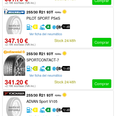
Comprar
+2.18€ ecoTasa (IVA inc.)
255/30 R21 93Y
PILOT SPORT PS4S
D
A
71 dB
Ver ficha del neumático
347.10 €
Stock 24/48h
Comprar
+2.18€ ecoTasa (IVA inc.)
255/30 R21 93Y
SPORTCONTACT-7
C
A
73 dB
Ver ficha del neumático
341.20 €
Stock 24/48h
Comprar
+2.18€ ecoTasa (IVA inc.)
255/30 R21 93Y
ADVAN Sport V105
D
A
72 dB