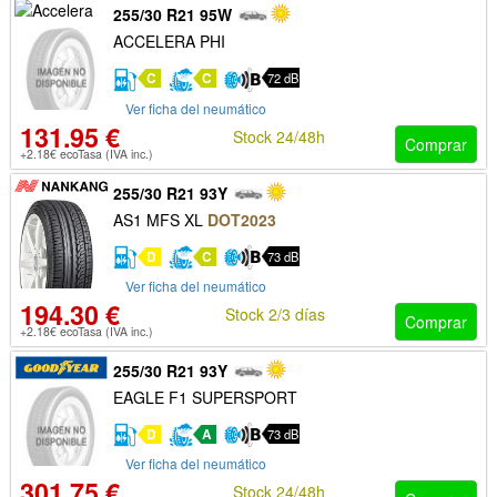
255/30 R21 95W
ACCELERA PHI
C
C
72 dB
Ver ficha del neumático
131.95 €
Stock 24/48h
Comprar
+2.18€ ecoTasa (IVA inc.)
255/30 R21 93Y
AS1 MFS XL
DOT2023
D
C
73 dB
Ver ficha del neumático
194.30 €
Stock 2/3 días
Comprar
+2.18€ ecoTasa (IVA inc.)
255/30 R21 93Y
EAGLE F1 SUPERSPORT
D
A
73 dB
Ver ficha del neumático
301.75 €
Stock 24/48h