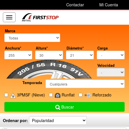
Contactar
Mi Cuenta
Toggle
navigation
Marca
Anchura*
Altura*
Diámetro*
Carga
Velocidad
Temporada
3PMSF
(Nieve)
Runflat
Reforzado
Buscar
Ordenar por: