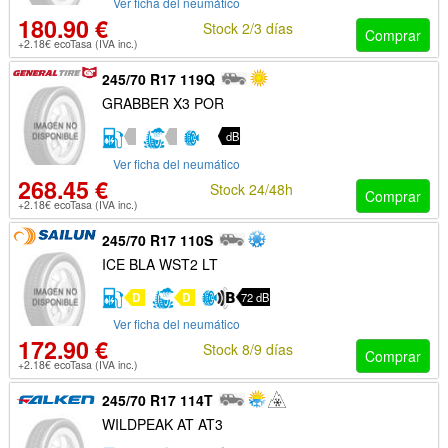
Ver ficha del neumático
180.90 €
Stock 2/3 días
Comprar
+2.18€ ecoTasa (IVA inc.)
245/70 R17 119Q
GRABBER X3 POR
dB
Ver ficha del neumático
268.45 €
Stock 24/48h
Comprar
+2.18€ ecoTasa (IVA inc.)
245/70 R17 110S
ICE BLA WST2 LT
D
D
72 dB
Ver ficha del neumático
172.90 €
Stock 8/9 días
Comprar
+2.18€ ecoTasa (IVA inc.)
245/70 R17 114T
WILDPEAK AT AT3