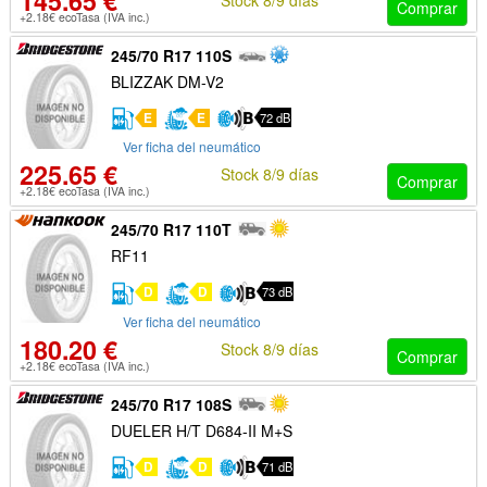
145.65 €
Comprar
+2.18€ ecoTasa (IVA inc.)
245/70 R17 110S
BLIZZAK DM-V2
E
E
72 dB
Ver ficha del neumático
225.65 €
Stock 8/9 días
Comprar
+2.18€ ecoTasa (IVA inc.)
245/70 R17 110T
RF11
D
D
73 dB
Ver ficha del neumático
180.20 €
Stock 8/9 días
Comprar
+2.18€ ecoTasa (IVA inc.)
245/70 R17 108S
DUELER H/T D684-II M+S
D
D
71 dB