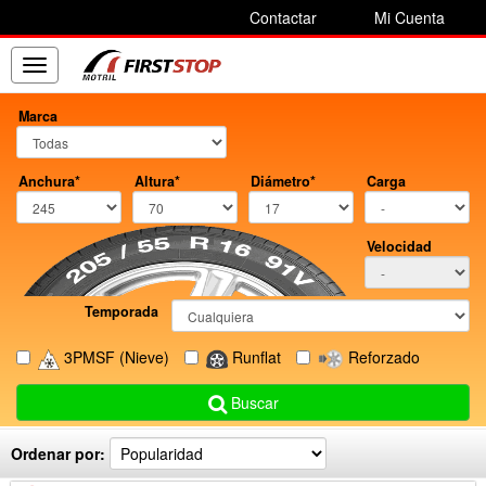
Contactar
Mi Cuenta
Toggle
navigation
Marca
Anchura*
Altura*
Diámetro*
Carga
Velocidad
Temporada
3PMSF
(Nieve)
Runflat
Reforzado
Buscar
Ordenar por: