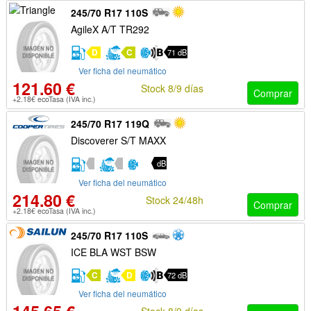
245/70 R17 110S
AgileX A/T TR292
D
C
71 dB
Ver ficha del neumático
121.60 €
Stock 8/9 días
Comprar
+2.18€ ecoTasa (IVA inc.)
245/70 R17 119Q
Discoverer S/T MAXX
dB
Ver ficha del neumático
214.80 €
Stock 24/48h
Comprar
+2.18€ ecoTasa (IVA inc.)
245/70 R17 110S
ICE BLA WST BSW
C
D
72 dB
Ver ficha del neumático
Stock 8/9 días