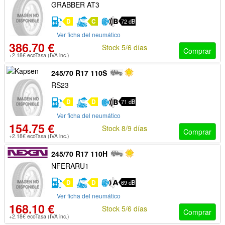
GRABBER AT3
D
C
72 dB
Ver ficha del neumático
386.70 €
Stock 5/6 días
Comprar
+2.18€ ecoTasa (IVA inc.)
245/70 R17 110S
RS23
D
D
71 dB
Ver ficha del neumático
154.75 €
Stock 8/9 días
Comprar
+2.18€ ecoTasa (IVA inc.)
245/70 R17 110H
NFERARU1
D
D
69 dB
Ver ficha del neumático
168.10 €
Stock 5/6 días
Comprar
+2.18€ ecoTasa (IVA inc.)