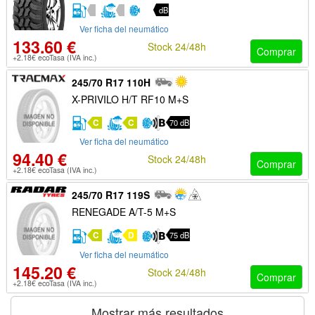
dB
Ver ficha del neumático
133.60 €
Stock 24/48h
Comprar
+2.18€ ecoTasa (IVA inc.)
245/70 R17 110H
X-PRIVILO H/T RF10 M+S
C
C
70 dB
Ver ficha del neumático
94.40 €
Stock 24/48h
Comprar
+2.18€ ecoTasa (IVA inc.)
245/70 R17 119S
RENEGADE A/T-5 M+S
C
D
75 dB
Ver ficha del neumático
145.20 €
Stock 24/48h
Comprar
+2.18€ ecoTasa (IVA inc.)
Mostrar más resultados