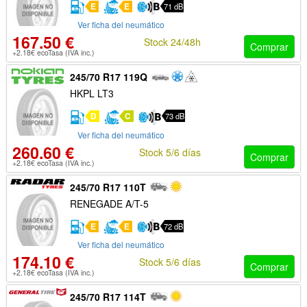
E
E
71 dB
Ver ficha del neumático
167.50 €
Stock 24/48h
Comprar
+2.18€ ecoTasa (IVA inc.)
245/70 R17 119Q
HKPL LT3
D
C
73 dB
Ver ficha del neumático
260.60 €
Stock 5/6 días
Comprar
+2.18€ ecoTasa (IVA inc.)
245/70 R17 110T
RENEGADE A/T-5
E
E
72 dB
Ver ficha del neumático
174.10 €
Stock 5/6 días
Comprar
+2.18€ ecoTasa (IVA inc.)
245/70 R17 114T