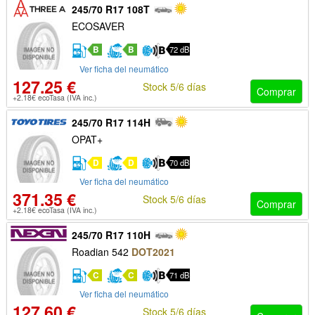
245/70 R17 108T
ECOSAVER
B
B
72 dB
Ver ficha del neumático
127.25 €
Stock 5/6 días
Comprar
+2.18€ ecoTasa (IVA inc.)
245/70 R17 114H
OPAT+
D
D
70 dB
Ver ficha del neumático
371.35 €
Stock 5/6 días
Comprar
+2.18€ ecoTasa (IVA inc.)
245/70 R17 110H
Roadian 542
DOT2021
C
C
71 dB
Ver ficha del neumático
127.60 €
Stock 5/6 días