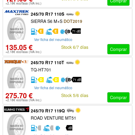
Comprar
+2.18€ ecoTasa (IVA inc.)
245/70 R17 110S
SIERRA S6 M+S
DOT2019
E
E
71 dB
Ver ficha del neumático
135.05 €
Stock 6/7 días
Comprar
+2.18€ ecoTasa (IVA inc.)
245/70 R17 110T
TQ-HT701
D
D
71 dB
Ver ficha del neumático
275.70 €
Stock 5/6 días
Comprar
+2.18€ ecoTasa (IVA inc.)
245/70 R17 119Q
ROAD VENTURE MT51
dB