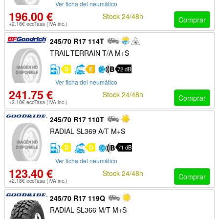
Ver ficha del neumático
196.00 €
Stock 24/48h
Comprar
+2.18€ ecoTasa (IVA inc.)
245/70 R17 114T
TRAIL-TERRAIN T/A M+S
D
E
72 dB
Ver ficha del neumático
241.75 €
Stock 24/48h
Comprar
+2.18€ ecoTasa (IVA inc.)
245/70 R17 110T
RADIAL SL369 A/T M+S
D
D
71 dB
Ver ficha del neumático
123.40 €
Stock 24/48h
Comprar
+2.18€ ecoTasa (IVA inc.)
245/70 R17 119Q
RADIAL SL366 M/T M+S