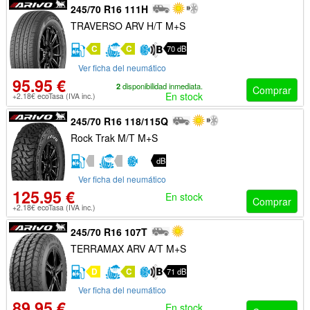
245/70 R16 111H
TRAVERSO ARV H/T M+S
C
C
70 dB
Ver ficha del neumático
95.95 €
2
disponibilidad inmediata.
Comprar
En stock
+2.18€ ecoTasa (IVA inc.)
245/70 R16 118/115Q
Rock Trak M/T M+S
dB
Ver ficha del neumático
125.95 €
En stock
Comprar
+2.18€ ecoTasa (IVA inc.)
245/70 R16 107T
TERRAMAX ARV A/T M+S
D
C
71 dB
Ver ficha del neumático
89.95 €
En stock