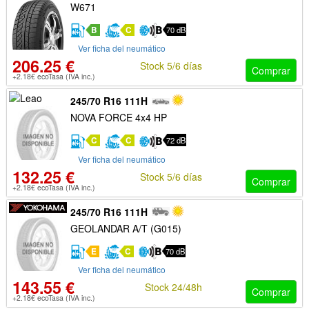
W671
B
C
70 dB
Ver ficha del neumático
206.25 €
Stock 5/6 días
Comprar
+2.18€ ecoTasa (IVA inc.)
245/70 R16 111H
NOVA FORCE 4x4 HP
C
C
72 dB
Ver ficha del neumático
132.25 €
Stock 5/6 días
Comprar
+2.18€ ecoTasa (IVA inc.)
245/70 R16 111H
GEOLANDAR A/T (G015)
E
C
70 dB
Ver ficha del neumático
143.55 €
Stock 24/48h
Comprar
+2.18€ ecoTasa (IVA inc.)