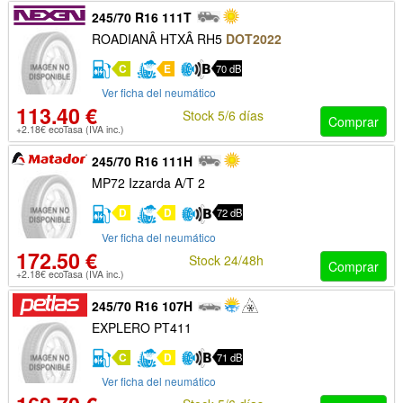
245/70 R16 111T
ROADIANÂ HTXÂ RH5
DOT2022
C
E
70 dB
Ver ficha del neumático
113.40 €
Stock 5/6 días
Comprar
+2.18€ ecoTasa (IVA inc.)
245/70 R16 111H
MP72 Izzarda A/T 2
D
D
72 dB
Ver ficha del neumático
172.50 €
Stock 24/48h
Comprar
+2.18€ ecoTasa (IVA inc.)
245/70 R16 107H
EXPLERO PT411
C
D
71 dB
Ver ficha del neumático