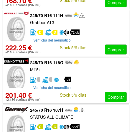
168.70 €
Stock 5/6 días
Comprar
+2.18€ ecoTasa (IVA inc.)
245/70 R16 111H
Grabber AT3
D
D
72 dB
Ver ficha del neumático
222.25 €
Stock 5/6 días
Comprar
+2.18€ ecoTasa (IVA inc.)
245/70 R16 118Q
MT51
dB
Ver ficha del neumático
201.40 €
Stock 5/6 días
Comprar
+2.18€ ecoTasa (IVA inc.)
245/70 R16 107H
STATUS ALL CLIMATE
C
C
72 dB