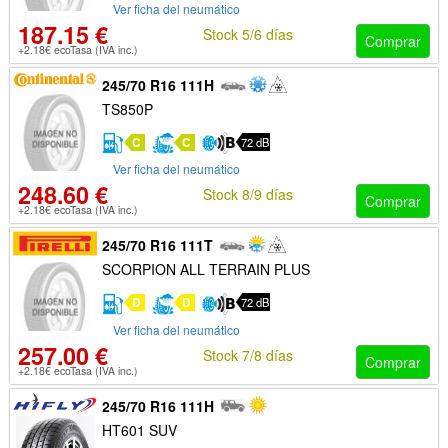
Ver ficha del neumático
187.15 €
Stock 5/6 días
Comprar
+2.18€ ecoTasa (IVA inc.)
245/70 R16 111H
TS850P
C
C
72 dB
Ver ficha del neumático
248.60 €
Stock 8/9 días
Comprar
+2.18€ ecoTasa (IVA inc.)
245/70 R16 111T
SCORPION ALL TERRAIN PLUS
D
D
72 dB
Ver ficha del neumático
257.00 €
Stock 7/8 días
Comprar
+2.18€ ecoTasa (IVA inc.)
245/70 R16 111H
HT601 SUV