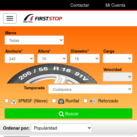
Contactar
Mi Cuenta
Toggle
navigation
Marca
Anchura*
Altura*
Diámetro*
Carga
Velocidad
Temporada
3PMSF
(Nieve)
Runflat
Reforzado
Buscar
Ordenar por: