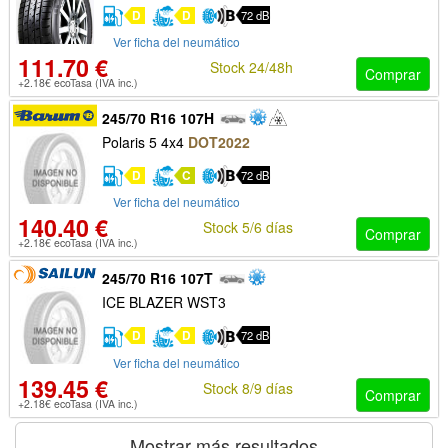
D
D
72 dB
Ver ficha del neumático
111.70 €
Stock 24/48h
Comprar
+2.18€ ecoTasa (IVA inc.)
245/70 R16 107H
Polaris 5 4x4
DOT2022
D
C
72 dB
Ver ficha del neumático
140.40 €
Stock 5/6 días
Comprar
+2.18€ ecoTasa (IVA inc.)
245/70 R16 107T
ICE BLAZER WST3
D
D
72 dB
Ver ficha del neumático
139.45 €
Stock 8/9 días
Comprar
+2.18€ ecoTasa (IVA inc.)
Mostrar más resultados