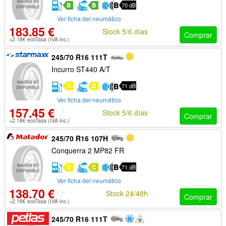
B
B
70 dB
Ver ficha del neumático
183.85 €
Stock 5/6 días
Comprar
+2.18€ ecoTasa (IVA inc.)
245/70 R16 111T
Incurro ST440 A/T
D
D
71 dB
Ver ficha del neumático
157.45 €
Stock 5/6 días
Comprar
+2.18€ ecoTasa (IVA inc.)
245/70 R16 107H
Conquerra 2 MP82 FR
D
C
71 dB
Ver ficha del neumático
138.70 €
Stock 24/48h
Comprar
+2.18€ ecoTasa (IVA inc.)
245/70 R16 111T