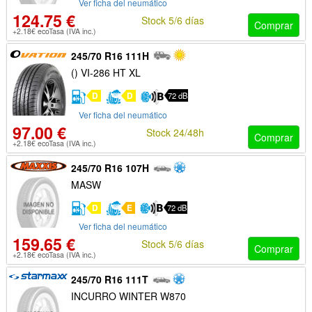
Ver ficha del neumático
124.75 €
Stock 5/6 días
Comprar
+2.18€ ecoTasa (IVA inc.)
245/70 R16 111H
() VI-286 HT XL
D
D
72 dB
Ver ficha del neumático
97.00 €
Stock 24/48h
Comprar
+2.18€ ecoTasa (IVA inc.)
245/70 R16 107H
MASW
D
E
72 dB
Ver ficha del neumático
159.65 €
Stock 5/6 días
Comprar
+2.18€ ecoTasa (IVA inc.)
245/70 R16 111T
INCURRO WINTER W870