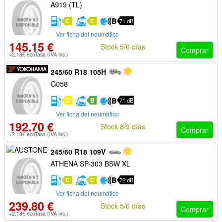
A919 (TL)
C
C
71 dB
Ver ficha del neumático
145.15 €
Stock 5/6 días
Comprar
+2.18€ ecoTasa (IVA inc.)
245/60 R18 105H
G058
D
B
71 dB
Ver ficha del neumático
192.70 €
Stock 8/9 días
Comprar
+2.18€ ecoTasa (IVA inc.)
245/60 R18 109V
ATHENA SP-303 BSW XL
C
C
72 dB
Ver ficha del neumático
239.80 €
Stock 5/6 días
Comprar
+2.18€ ecoTasa (IVA inc.)