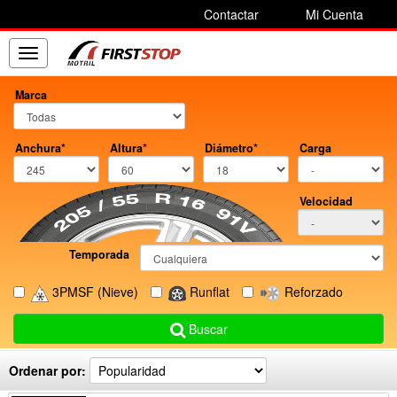
Contactar
Mi Cuenta
Toggle
navigation
Marca
Anchura*
Altura*
Diámetro*
Carga
Velocidad
Temporada
3PMSF
(Nieve)
Runflat
Reforzado
Buscar
Ordenar por: