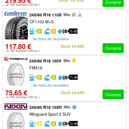
219.95 €
Comprar
+2.18€ ecoTasa (IVA inc.)
245/60 R18 110S
CF1100 M+S
C
E
75 dB
Ver ficha del neumático
117.80 €
Stock 24/48h
Comprar
+2.18€ ecoTasa (IVA inc.)
245/60 R18 105V
FM518
C
C
71 dB
Ver ficha del neumático
75.65 €
Stock 24/48h
Comprar
+2.18€ ecoTasa (IVA inc.)
245/60 R18 105H
Winguard Sport 2 SUV
D
C
72 dB