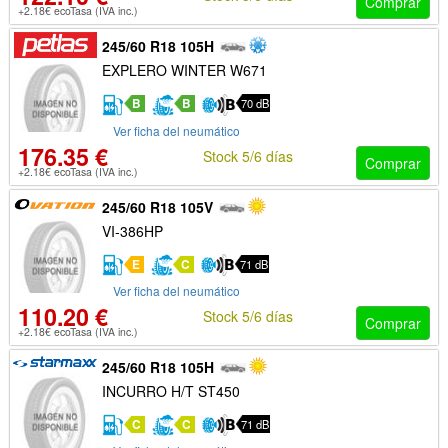
Comprar
+2.18€ ecoTasa (IVA inc.)
245/60 R18 105H
EXPLERO WINTER W671
B
B
70 dB
Ver ficha del neumático
176.35 €
Stock 5/6 días
Comprar
+2.18€ ecoTasa (IVA inc.)
245/60 R18 105V
VI-386HP
E
C
71 dB
Ver ficha del neumático
110.20 €
Stock 5/6 días
Comprar
+2.18€ ecoTasa (IVA inc.)
245/60 R18 105H
INCURRO H/T ST450
C
C
71 dB