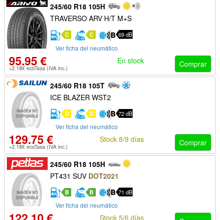
245/60 R18 105H
TRAVERSO ARV H/T M+S
C
C
69 dB
Ver ficha del neumático
95.95 €
En stock
Comprar
+2.18€ ecoTasa (IVA inc.)
245/60 R18 105T
ICE BLAZER WST2
D
D
72 dB
Ver ficha del neumático
129.75 €
Stock 8/9 días
Comprar
+2.18€ ecoTasa (IVA inc.)
245/60 R18 105H
PT431 SUV
DOT2021
B
B
71 dB
Ver ficha del neumático
122.10 €
Stock 5/6 días