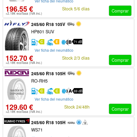
Ver ficha del neumático
196.55 €
Stock 5/6 días
Comprar
+2.18€ ecoTasa (IVA inc.)
245/60 R18 105V
HP801 SUV
C
E
71 dB
Ver ficha del neumático
152.70 €
Stock 2/3 días
Comprar
+2.18€ ecoTasa (IVA inc.)
245/60 R18 105H
RO-RH5
C
C
69 dB
Ver ficha del neumático
129.60 €
Stock 24/48h
Comprar
+2.18€ ecoTasa (IVA inc.)
245/60 R18 105H
WS71