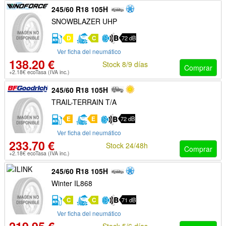
245/60 R18 105H
SNOWBLAZER UHP
D
C
72 dB
Ver ficha del neumático
138.20 €
Stock 8/9 días
Comprar
+2.18€ ecoTasa (IVA inc.)
245/60 R18 105H
TRAIL-TERRAIN T/A
E
E
72 dB
Ver ficha del neumático
233.70 €
Stock 24/48h
Comprar
+2.18€ ecoTasa (IVA inc.)
245/60 R18 105H
Winter IL868
C
C
71 dB
Ver ficha del neumático
Stock 5/6 días