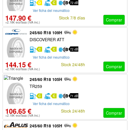
D
C
72 dB
Ver ficha del neumático
147.90 €
Stock 7/8 días
Comprar
+2.18€ ecoTasa (IVA inc.)
245/60 R18 109H
DISCOVERER ATT
C
C
72 dB
Ver ficha del neumático
144.15 €
Stock 24/48h
Comprar
+2.18€ ecoTasa (IVA inc.)
245/60 R18 105H
TR259
C
C
71 dB
Ver ficha del neumático
106.65 €
Stock 24/48h
Comprar
+2.18€ ecoTasa (IVA inc.)
245/60 R18 105H