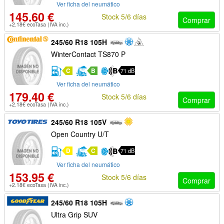
Ver ficha del neumático
145.60 €
Stock 5/6 días
Comprar
+2.18€ ecoTasa (IVA inc.)
245/60 R18 105H
WinterContact TS870 P
C
B
71 dB
Ver ficha del neumático
179.40 €
Stock 5/6 días
Comprar
+2.18€ ecoTasa (IVA inc.)
245/60 R18 105V
Open Country U/T
D
C
71 dB
Ver ficha del neumático
153.95 €
Stock 5/6 días
Comprar
+2.18€ ecoTasa (IVA inc.)
245/60 R18 105H
Ultra Grip SUV