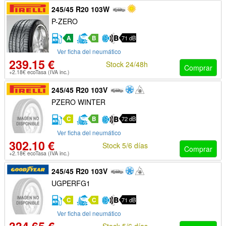
245/45 R20 103W
P-ZERO
A
B
71 dB
Ver ficha del neumático
239.15 €
Stock 24/48h
Comprar
+2.18€ ecoTasa (IVA inc.)
245/45 R20 103V
PZERO WINTER
C
B
72 dB
Ver ficha del neumático
302.10 €
Stock 5/6 días
Comprar
+2.18€ ecoTasa (IVA inc.)
245/45 R20 103V
UGPERFG1
C
C
71 dB
Ver ficha del neumático
Stock 5/6 días