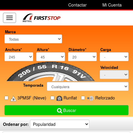
Contactar
Mi Cuenta
Toggle
navigation
Marca
Anchura*
Altura*
Diámetro*
Carga
Velocidad
Temporada
3PMSF
(Nieve)
Runflat
Reforzado
Buscar
Ordenar por: