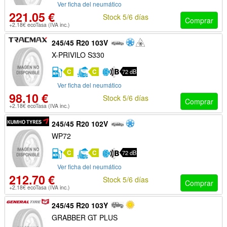
Ver ficha del neumático
221.05 €
Stock 5/6 días
Comprar
+2.18€ ecoTasa (IVA inc.)
245/45 R20 103V
X-PRIVILO S330
C
C
72 dB
Ver ficha del neumático
98.10 €
Stock 5/6 días
Comprar
+2.18€ ecoTasa (IVA inc.)
245/45 R20 102V
WP72
C
C
72 dB
Ver ficha del neumático
212.70 €
Stock 5/6 días
Comprar
+2.18€ ecoTasa (IVA inc.)
245/45 R20 103Y
GRABBER GT PLUS