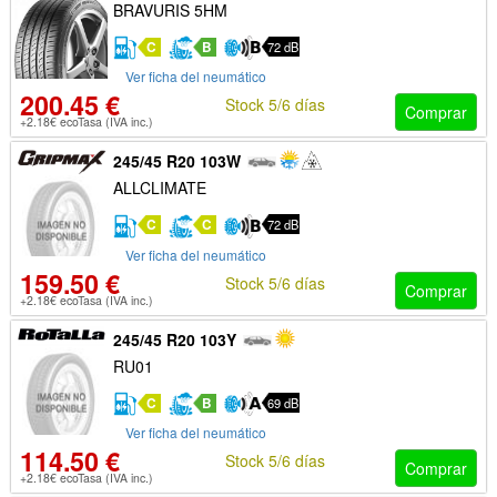
BRAVURIS 5HM
C
B
72 dB
Ver ficha del neumático
200.45 €
Stock 5/6 días
Comprar
+2.18€ ecoTasa (IVA inc.)
245/45 R20 103W
ALLCLIMATE
C
C
72 dB
Ver ficha del neumático
159.50 €
Stock 5/6 días
Comprar
+2.18€ ecoTasa (IVA inc.)
245/45 R20 103Y
RU01
C
B
69 dB
Ver ficha del neumático
114.50 €
Stock 5/6 días
Comprar
+2.18€ ecoTasa (IVA inc.)