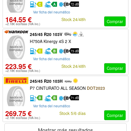
C
A
72 dB
Ver ficha del neumático
164.55 €
Stock 24/48h
Comprar
+2.18€ ecoTasa (IVA inc.)
245/45 R20 103V
H750A Kinergy 4S 2 X
C
B
73 dB
Ver ficha del neumático
223.95 €
Stock 24/48h
Comprar
+2.18€ ecoTasa (IVA inc.)
245/45 R20 103H
P7 CINTURATO ALL SEASON
DOT2023
B
B
71 dB
Ver ficha del neumático
269.75 €
Stock 5/6 días
Comprar
+2.18€ ecoTasa (IVA inc.)
Mostrar más resultados