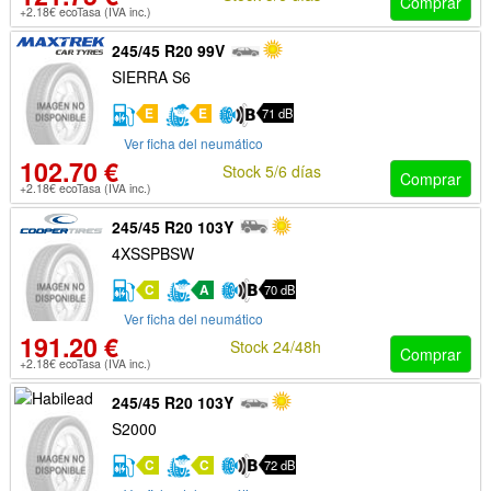
Comprar
+2.18€ ecoTasa (IVA inc.)
245/45 R20 99V
SIERRA S6
E
E
71 dB
Ver ficha del neumático
102.70 €
Stock 5/6 días
Comprar
+2.18€ ecoTasa (IVA inc.)
245/45 R20 103Y
4XSSPBSW
C
A
70 dB
Ver ficha del neumático
191.20 €
Stock 24/48h
Comprar
+2.18€ ecoTasa (IVA inc.)
245/45 R20 103Y
S2000
C
C
72 dB