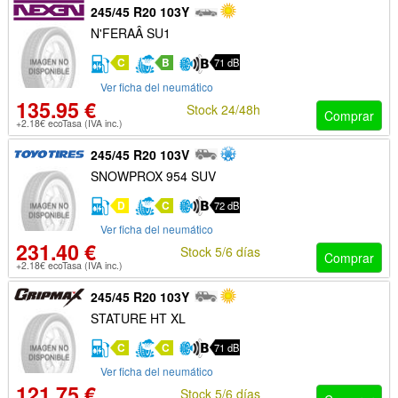
245/45 R20 103Y
N'FERAÂ SU1
C
B
71 dB
Ver ficha del neumático
135.95 €
Stock 24/48h
Comprar
+2.18€ ecoTasa (IVA inc.)
245/45 R20 103V
SNOWPROX 954 SUV
D
C
72 dB
Ver ficha del neumático
231.40 €
Stock 5/6 días
Comprar
+2.18€ ecoTasa (IVA inc.)
245/45 R20 103Y
STATURE HT XL
C
C
71 dB
Ver ficha del neumático
121.75 €
Stock 5/6 días