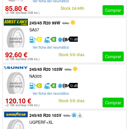
Ver ficha del neumático
85.80 €
Stock 24/48h
Comprar
+2.18€ ecoTasa (IVA inc.)
245/45 R20 99W
SA37
D
B
71 dB
Ver ficha del neumático
92.60 €
Stock 5/6 días
Comprar
+2.18€ ecoTasa (IVA inc.)
245/45 R20 103W
NA305
C
B
72 dB
Ver ficha del neumático
120.10 €
Stock 5/6 días
Comprar
+2.18€ ecoTasa (IVA inc.)
245/45 R20 103V
UGPERF+XL