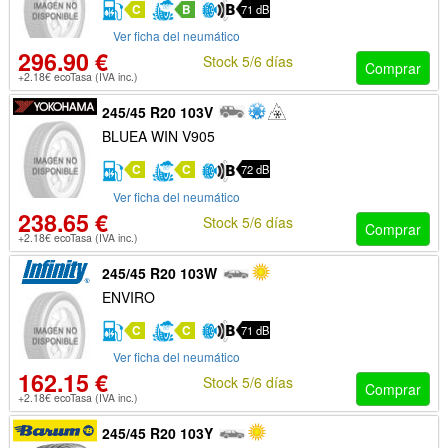
C
B
71 dB
Ver ficha del neumático
296.90 €
Stock 5/6 días
Comprar
+2.18€ ecoTasa (IVA inc.)
245/45 R20 103V
BLUEA WIN V905
C
C
72 dB
Ver ficha del neumático
238.65 €
Stock 5/6 días
Comprar
+2.18€ ecoTasa (IVA inc.)
245/45 R20 103W
ENVIRO
C
C
71 dB
Ver ficha del neumático
162.15 €
Stock 5/6 días
Comprar
+2.18€ ecoTasa (IVA inc.)
245/45 R20 103Y