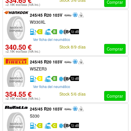
334.65 €
Comprar
+2.18€ ecoTasa (IVA inc.)
245/45 R20 103V
W330XL
C
B
72 dB
Ver ficha del neumático
340.50 €
Stock 8/9 días
Comprar
+2.18€ ecoTasa (IVA inc.)
245/45 R20 103V
WSZER3
D
B
72 dB
Ver ficha del neumático
354.55 €
Stock 5/6 días
Comprar
+2.18€ ecoTasa (IVA inc.)
245/45 R20 103V
S330
C
C
72 dB