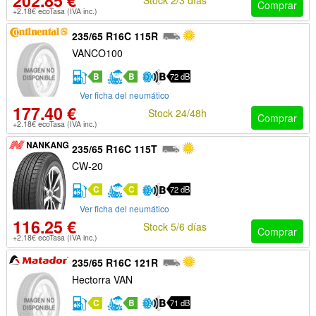
202.85 €
Comprar
+2.18€ ecoTasa (IVA inc.)
235/65 R16C 115R
VANCO100
B
B
72 dB
Ver ficha del neumático
177.40 €
Stock 24/48h
Comprar
+2.18€ ecoTasa (IVA inc.)
235/65 R16C 115T
CW-20
C
C
72 dB
Ver ficha del neumático
116.25 €
Stock 5/6 días
Comprar
+2.18€ ecoTasa (IVA inc.)
235/65 R16C 121R
Hectorra VAN
C
B
71 dB