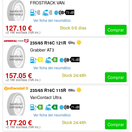
FROSTRACK VAN
73 dB
Ver ficha del neumático
127.10 €
Stock 5/6 días
Comprar
+2.18€ ecoTasa (IVA inc.)
235/65 R16C 121R
Grabber AT3
D
B
75 dB
Ver ficha del neumático
157.05 €
Stock 24/48h
Comprar
+2.18€ ecoTasa (IVA inc.)
235/65 R16C 115R
VanContact Ultra
B
A
71 dB
Ver ficha del neumático
177.20 €
Stock 24/48h
Comprar
+2.18€ ecoTasa (IVA inc.)