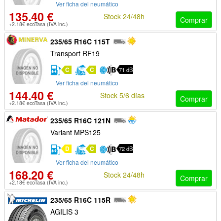
Ver ficha del neumático
135.40 €
Stock 24/48h
Comprar
+2.18€ ecoTasa (IVA inc.)
235/65 R16C 115T
Transport RF19
C
C
71 dB
Ver ficha del neumático
144.40 €
Stock 5/6 días
Comprar
+2.18€ ecoTasa (IVA inc.)
235/65 R16C 121N
Variant MPS125
D
C
72 dB
Ver ficha del neumático
168.20 €
Stock 24/48h
Comprar
+2.18€ ecoTasa (IVA inc.)
235/65 R16C 115R
AGILIS 3