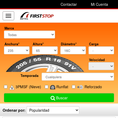
Contactar
Mi Cuenta
Toggle
navigation
Marca
Anchura*
Altura*
Diámetro*
Carga
Velocidad
Temporada
3PMSF
(Nieve)
Runflat
Reforzado
Buscar
Ordenar por: