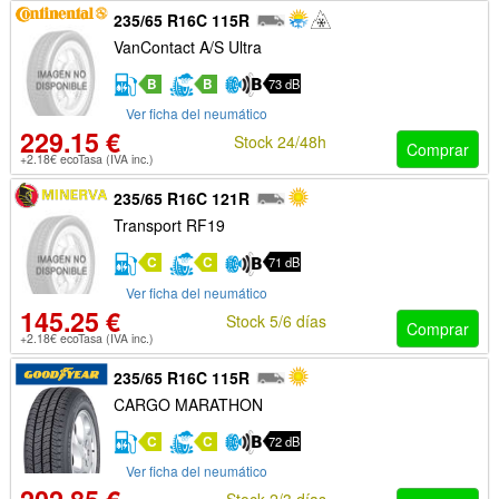
235/65 R16C 115R
VanContact A/S Ultra
B
B
73 dB
Ver ficha del neumático
229.15 €
Stock 24/48h
Comprar
+2.18€ ecoTasa (IVA inc.)
235/65 R16C 121R
Transport RF19
C
C
71 dB
Ver ficha del neumático
145.25 €
Stock 5/6 días
Comprar
+2.18€ ecoTasa (IVA inc.)
235/65 R16C 115R
CARGO MARATHON
C
C
72 dB
Ver ficha del neumático
Stock 2/3 días