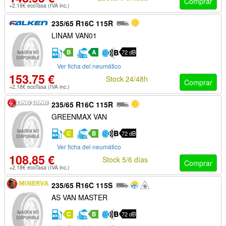
Comprar
+2.18€ ecoTasa (IVA inc.)
235/65 R16C 115R
LINAM VAN01
B
A
72 dB
Ver ficha del neumático
153.75 €
Stock 24/48h
Comprar
+2.18€ ecoTasa (IVA inc.)
235/65 R16C 115R
GREENMAX VAN
C
B
72 dB
Ver ficha del neumático
108.85 €
Stock 5/6 días
Comprar
+2.18€ ecoTasa (IVA inc.)
235/65 R16C 115S
AS VAN MASTER
C
B
72 dB