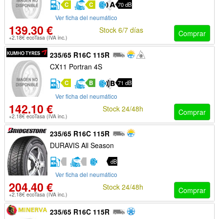
C
C
70 dB
Ver ficha del neumático
139.30 €
Stock 6/7 días
Comprar
+2.18€ ecoTasa (IVA inc.)
235/65 R16C 115R
CX11 Portran 4S
C
B
71 dB
Ver ficha del neumático
142.10 €
Stock 24/48h
Comprar
+2.18€ ecoTasa (IVA inc.)
235/65 R16C 115R
DURAVIS All Season
dB
Ver ficha del neumático
204.40 €
Stock 24/48h
Comprar
+2.18€ ecoTasa (IVA inc.)
235/65 R16C 115R