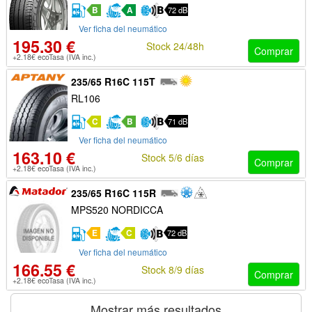
B
A
72 dB
Ver ficha del neumático
195.30 €
Stock 24/48h
Comprar
+2.18€ ecoTasa (IVA inc.)
235/65 R16C 115T
RL106
C
B
71 dB
Ver ficha del neumático
163.10 €
Stock 5/6 días
Comprar
+2.18€ ecoTasa (IVA inc.)
235/65 R16C 115R
MPS520 NORDICCA
E
C
72 dB
Ver ficha del neumático
166.55 €
Stock 8/9 días
Comprar
+2.18€ ecoTasa (IVA inc.)
Mostrar más resultados