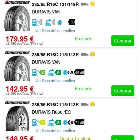
235/65 R16C 121/119R
DURAVIS VAN
dB
Ver ficha del neumático
179.95 €
En stock
Comprar
+2.18€ ecoTasa (IVA inc.)
235/65 R16C 115/113R
DURAVIS VAN
B
A
69 dB
Ver ficha del neumático
142.95 €
En stock
Comprar
+2.18€ ecoTasa (IVA inc.)
235/65 R16C 115/113R
DURAVIS R660 /EO
C
A
71 dB
Ver ficha del neumático
148.95 €
Queda
1
unidad