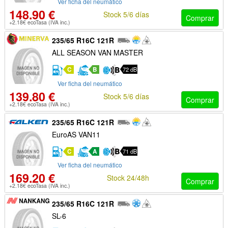
Ver ficha del neumático
148.90 €
Stock 5/6 días
Comprar
+2.18€ ecoTasa (IVA inc.)
235/65 R16C 121R
ALL SEASON VAN MASTER
C
B
72 dB
Ver ficha del neumático
139.80 €
Stock 5/6 días
Comprar
+2.18€ ecoTasa (IVA inc.)
235/65 R16C 121R
EuroAS VAN11
C
A
71 dB
Ver ficha del neumático
169.20 €
Stock 24/48h
Comprar
+2.18€ ecoTasa (IVA inc.)
235/65 R16C 121R
SL-6