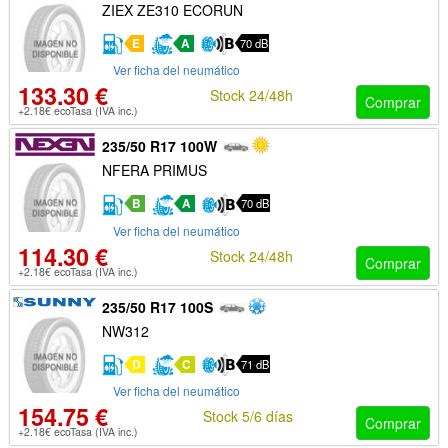
ZIEX ZE310 ECORUN
E
A
70 dB
Ver ficha del neumático
133.30 €
Stock 24/48h
Comprar
+2.18€ ecoTasa (IVA inc.)
235/50 R17 100W
NFERA PRIMUS
B
A
70 dB
Ver ficha del neumático
114.30 €
Stock 24/48h
Comprar
+2.18€ ecoTasa (IVA inc.)
235/50 R17 100S
NW312
D
C
71 dB
Ver ficha del neumático
154.75 €
Stock 5/6 días
Comprar
+2.18€ ecoTasa (IVA inc.)