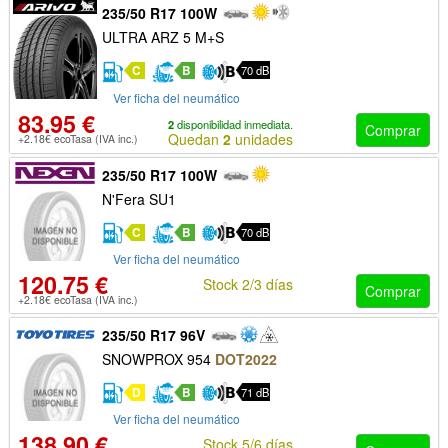
235/50 R17 100W
ULTRA ARZ 5 M+S
C
B
70 dB
Ver ficha del neumático
83.95 €
2
disponibilidad inmediata.
Comprar
Quedan
2
unidades
+2.18€ ecoTasa (IVA inc.)
235/50 R17 100W
N'Fera SU1
C
B
70 dB
Ver ficha del neumático
120.75 €
Stock 2/3 días
Comprar
+2.18€ ecoTasa (IVA inc.)
235/50 R17 96V
SNOWPROX 954
DOT2022
D
B
71 dB
Ver ficha del neumático
138.90 €
Stock 5/6 días