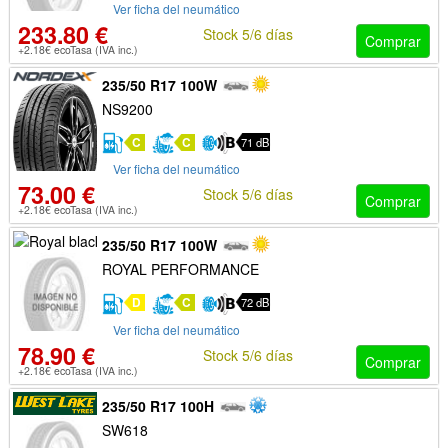
Ver ficha del neumático
233.80 €
Stock 5/6 días
Comprar
+2.18€ ecoTasa (IVA inc.)
235/50 R17 100W
NS9200
C
C
71 dB
Ver ficha del neumático
73.00 €
Stock 5/6 días
Comprar
+2.18€ ecoTasa (IVA inc.)
235/50 R17 100W
ROYAL PERFORMANCE
D
C
72 dB
Ver ficha del neumático
78.90 €
Stock 5/6 días
Comprar
+2.18€ ecoTasa (IVA inc.)
235/50 R17 100H
SW618