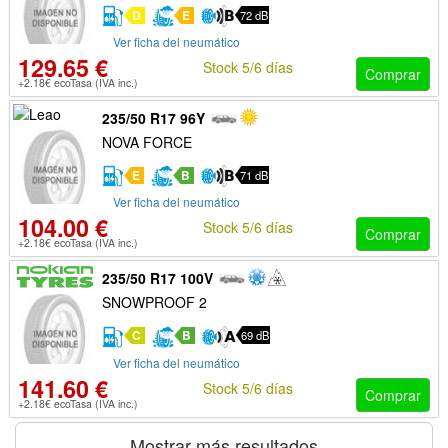
D
E
72 dB
Ver ficha del neumático
129.65 €
Stock 5/6 días
Comprar
+2.18€ ecoTasa (IVA inc.)
235/50 R17 96Y
NOVA FORCE
E
B
71 dB
Ver ficha del neumático
104.00 €
Stock 5/6 días
Comprar
+2.18€ ecoTasa (IVA inc.)
235/50 R17 100V
SNOWPROOF 2
C
B
69 dB
Ver ficha del neumático
141.60 €
Stock 5/6 días
Comprar
+2.18€ ecoTasa (IVA inc.)
Mostrar más resultados