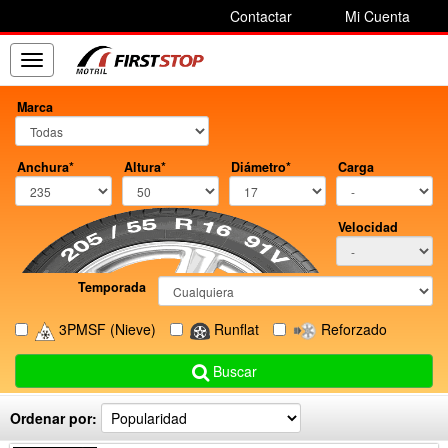
Contactar
Mi Cuenta
Toggle
navigation
Marca
Anchura*
Altura*
Diámetro*
Carga
Velocidad
Temporada
3PMSF
(Nieve)
Runflat
Reforzado
Buscar
Ordenar por: