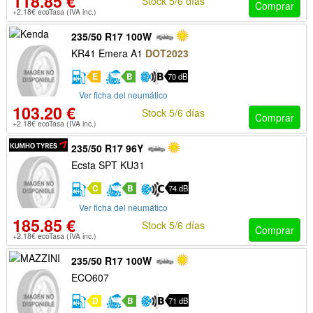
118.85 €
Stock 5/6 días
Comprar
+2.18€ ecoTasa (IVA inc.)
235/50 R17 100W
KR41 Emera A1
DOT2023
E
B
70 dB
Ver ficha del neumático
103.20 €
Stock 5/6 días
Comprar
+2.18€ ecoTasa (IVA inc.)
235/50 R17 96Y
Ecsta SPT KU31
C
B
74 dB
Ver ficha del neumático
185.85 €
Stock 5/6 días
Comprar
+2.18€ ecoTasa (IVA inc.)
235/50 R17 100W
ECO607
D
B
71 dB