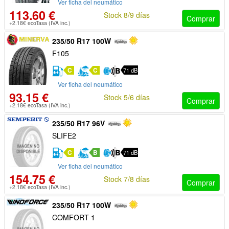
Ver ficha del neumático
113.60 €
Stock 8/9 días
Comprar
+2.18€ ecoTasa (IVA inc.)
235/50 R17 100W
F105
C
C
71 dB
Ver ficha del neumático
93.15 €
Stock 5/6 días
Comprar
+2.18€ ecoTasa (IVA inc.)
235/50 R17 96V
SLIFE2
C
B
71 dB
Ver ficha del neumático
154.75 €
Stock 7/8 días
Comprar
+2.18€ ecoTasa (IVA inc.)
235/50 R17 100W
COMFORT 1