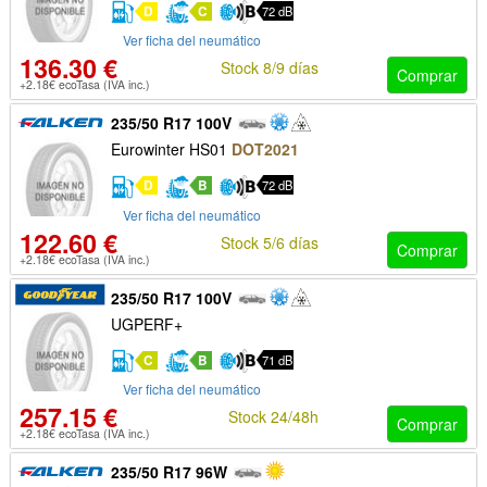
D
C
72 dB
Ver ficha del neumático
136.30 €
Stock 8/9 días
Comprar
+2.18€ ecoTasa (IVA inc.)
235/50 R17 100V
Eurowinter HS01
DOT2021
D
B
72 dB
Ver ficha del neumático
122.60 €
Stock 5/6 días
Comprar
+2.18€ ecoTasa (IVA inc.)
235/50 R17 100V
UGPERF+
C
B
71 dB
Ver ficha del neumático
257.15 €
Stock 24/48h
Comprar
+2.18€ ecoTasa (IVA inc.)
235/50 R17 96W