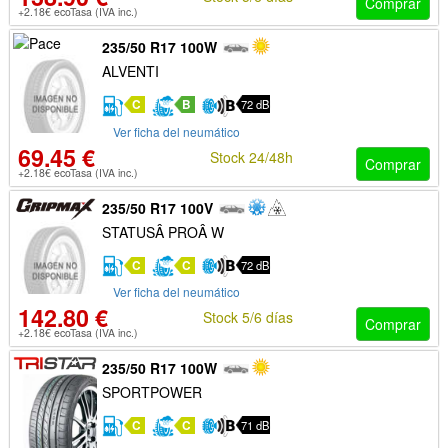
Comprar
+2.18€ ecoTasa (IVA inc.)
235/50 R17 100W
ALVENTI
C
B
72 dB
Ver ficha del neumático
69.45 €
Stock 24/48h
Comprar
+2.18€ ecoTasa (IVA inc.)
235/50 R17 100V
STATUSÂ PROÂ W
C
C
72 dB
Ver ficha del neumático
142.80 €
Stock 5/6 días
Comprar
+2.18€ ecoTasa (IVA inc.)
235/50 R17 100W
SPORTPOWER
C
C
71 dB