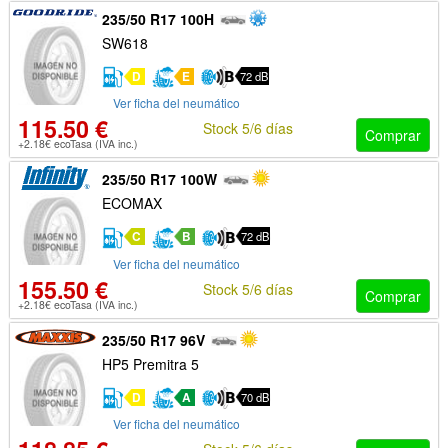
235/50 R17 100H
SW618
D
E
72 dB
Ver ficha del neumático
115.50 €
Stock 5/6 días
Comprar
+2.18€ ecoTasa (IVA inc.)
235/50 R17 100W
ECOMAX
C
B
72 dB
Ver ficha del neumático
155.50 €
Stock 5/6 días
Comprar
+2.18€ ecoTasa (IVA inc.)
235/50 R17 96V
HP5 Premitra 5
D
A
70 dB
Ver ficha del neumático