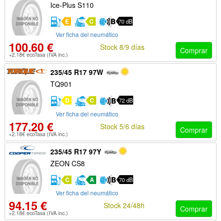
Ice-Plus S110
E
C
70 dB
Ver ficha del neumático
100.60 €
Stock 8/9 días
Comprar
+2.18€ ecoTasa (IVA inc.)
235/45 R17 97W
TQ901
D
C
72 dB
Ver ficha del neumático
177.20 €
Stock 5/6 días
Comprar
+2.18€ ecoTasa (IVA inc.)
235/45 R17 97Y
ZEON CS8
C
A
70 dB
Ver ficha del neumático
94.15 €
Stock 24/48h
Comprar
+2.18€ ecoTasa (IVA inc.)