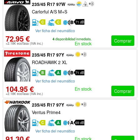
235/45 R17 97W
Carlorful A/S M+S
C
C
71 dB
Ver ficha del neumático
72.95 €
4
disponibilidad inmediata.
Comprar
En stock
+2.18€ ecoTasa (IVA inc.)
235/45 R17 97Y
ROADHAWK 2 XL
B
A
71 dB
Ver ficha del neumático
104.95 €
En stock
Comprar
+2.18€ ecoTasa (IVA inc.)
235/45 R17 97Y
Ventus Prime4
C
A
69 dB
Ver ficha del neumático
91.30 €
En stock