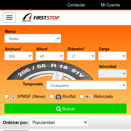
Contactar
Mi Cuenta
Toggle
navigation
Marca
Anchura*
Altura*
Diámetro*
Carga
Velocidad
Temporada
3PMSF
(Nieve)
Runflat
Reforzado
Buscar
Ordenar por: