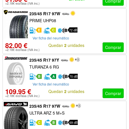
Comprar
+2.18€ ecoTasa (IVA inc.)
235/45 R17 97W
PRIME UHP08
E
C
72 dB
Ver ficha del neumático
82.00 €
Quedan
2
unidades
Comprar
+2.18€ ecoTasa (IVA inc.)
235/45 R17 97Y
TURANZA 6 RG
B
A
70 dB
Ver ficha del neumático
109.95 €
Quedan
2
unidades
Comprar
+2.18€ ecoTasa (IVA inc.)
235/45 R17 97W
ULTRA ARZ 5 M+S
C
B
69 dB