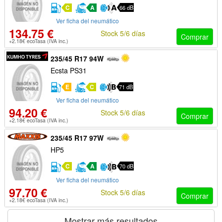
C
A
66 dB
Ver ficha del neumático
134.75 €
Stock 5/6 días
Comprar
+2.18€ ecoTasa (IVA inc.)
235/45 R17 94W
Ecsta PS31
E
C
71 dB
Ver ficha del neumático
94.20 €
Stock 5/6 días
Comprar
+2.18€ ecoTasa (IVA inc.)
235/45 R17 97W
HP5
C
A
70 dB
Ver ficha del neumático
97.70 €
Stock 5/6 días
Comprar
+2.18€ ecoTasa (IVA inc.)
Mostrar más resultados