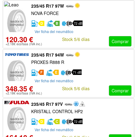
235/45 R17 97W
NOVA FORCE
D
B
72 dB
Ver ficha del neumático
120.30 €
Stock 5/6 días
Comprar
+2.18€ ecoTasa (IVA inc.)
235/45 R17 94W
PROXES R888 R
F
E
71 dB
Ver ficha del neumático
348.35 €
Stock 5/6 días
Comprar
+2.18€ ecoTasa (IVA inc.)
235/45 R17 97V
KRISTALL CONTROL HP2
D
C
72 dB
Ver ficha del neumático