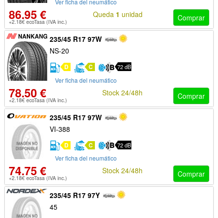
Ver ficha del neumático
86.95 €
Queda
1
unidad
Comprar
+2.18€ ecoTasa (IVA inc.)
235/45 R17 97W
NS-20
D
C
72 dB
Ver ficha del neumático
78.50 €
Stock 24/48h
Comprar
+2.18€ ecoTasa (IVA inc.)
235/45 R17 97W
VI-388
D
C
72 dB
Ver ficha del neumático
74.75 €
Stock 24/48h
Comprar
+2.18€ ecoTasa (IVA inc.)
235/45 R17 97Y
45