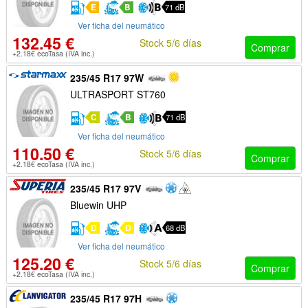
E
B
71 dB
Ver ficha del neumático
132.45 €
Stock 5/6 días
Comprar
+2.18€ ecoTasa (IVA inc.)
235/45 R17 97W
ULTRASPORT ST760
C
B
71 dB
Ver ficha del neumático
110.50 €
Stock 5/6 días
Comprar
+2.18€ ecoTasa (IVA inc.)
235/45 R17 97V
Bluewin UHP
D
D
68 dB
Ver ficha del neumático
125.20 €
Stock 5/6 días
Comprar
+2.18€ ecoTasa (IVA inc.)
235/45 R17 97H