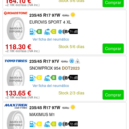
164.10 €
Stock 5/6 días
Comprar
+2.18€ ecoTasa (IVA inc.)
235/45 R17 97W
EUROVIS SPORT 4 XL
B
C
71 dB
Ver ficha del neumático
118.30 €
Stock 5/6 días
Comprar
+2.18€ ecoTasa (IVA inc.)
235/45 R17 97V
SNOWPROX 954
DOT2023
D
B
71 dB
Ver ficha del neumático
133.65 €
Stock 2/3 días
Comprar
+2.18€ ecoTasa (IVA inc.)
235/45 R17 97W
MAXIMUS M1
D
C
72 dB