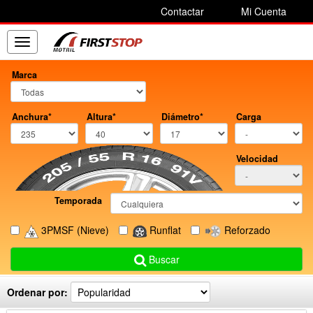
Contactar
Mi Cuenta
Toggle
navigation
Marca
Anchura*
Altura*
Diámetro*
Carga
Velocidad
Temporada
3PMSF
(Nieve)
Runflat
Reforzado
Buscar
Ordenar por: