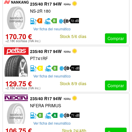
235/40 R17 94W
NS-2R 180
F
B
72 dB
Ver ficha del neumático
170.70 €
Stock 5/6 días
Comprar
+2.18€ ecoTasa (IVA inc.)
235/40 R17 94W
PT741RF
D
B
71 dB
Ver ficha del neumático
129.75 €
Stock 8/9 días
Comprar
+2.18€ ecoTasa (IVA inc.)
235/40 R17 94W
NFERA PRIMUS
B
A
71 dB
Ver ficha del neumático
106.75 €
Stock 24/48h