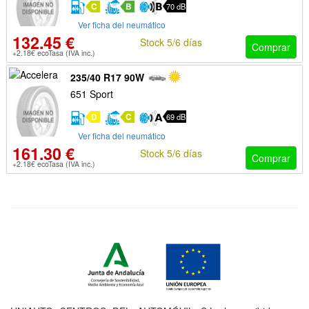
C
B
70 dB
Ver ficha del neumático
132.45 €
Stock 5/6 días
Comprar
+2.18€ ecoTasa (IVA inc.)
235/40 R17 90W
651 Sport
D
C
69 dB
Ver ficha del neumático
161.30 €
Stock 5/6 días
Comprar
+2.18€ ecoTasa (IVA inc.)