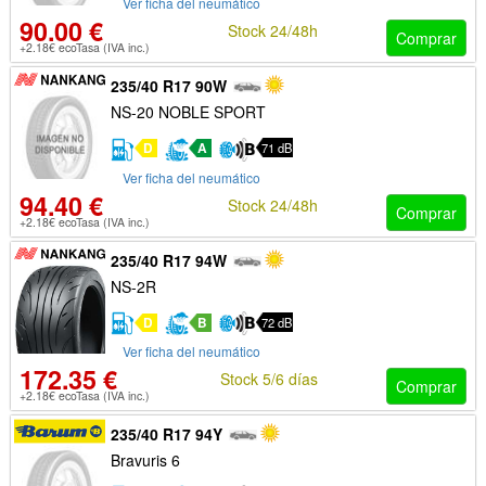
Ver ficha del neumático
90.00 €
Stock 24/48h
Comprar
+2.18€ ecoTasa (IVA inc.)
235/40 R17 90W
NS-20 NOBLE SPORT
D
A
71 dB
Ver ficha del neumático
94.40 €
Stock 24/48h
Comprar
+2.18€ ecoTasa (IVA inc.)
235/40 R17 94W
NS-2R
D
B
72 dB
Ver ficha del neumático
172.35 €
Stock 5/6 días
Comprar
+2.18€ ecoTasa (IVA inc.)
235/40 R17 94Y
Bravuris 6