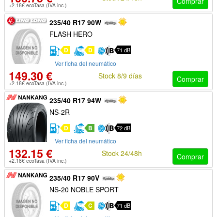
Comprar
+2.18€ ecoTasa (IVA inc.)
235/40 R17 90W
FLASH HERO
D
D
71 dB
Ver ficha del neumático
149.30 €
Stock 8/9 días
Comprar
+2.18€ ecoTasa (IVA inc.)
235/40 R17 94W
NS-2R
D
B
72 dB
Ver ficha del neumático
132.15 €
Stock 24/48h
Comprar
+2.18€ ecoTasa (IVA inc.)
235/40 R17 90V
NS-20 NOBLE SPORT
D
C
71 dB