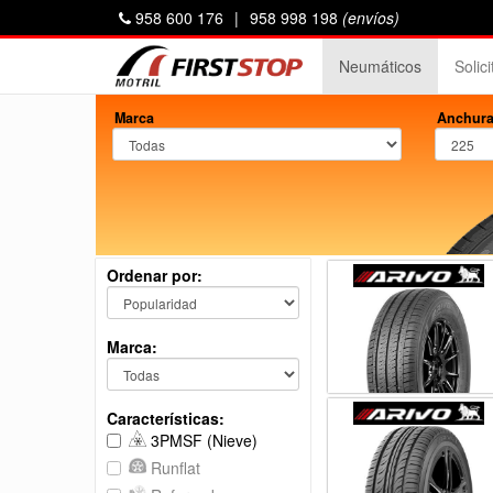
958 600 176
|
958 998 198
(envíos)
Neumáticos
Solic
Marca
Anchura
Ordenar por:
Marca:
Características:
3PMSF (Nieve)
Runflat