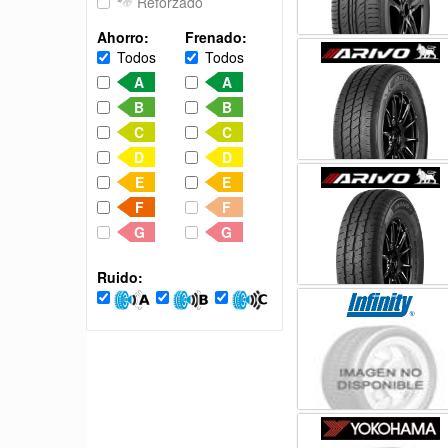
Reforzado
Ahorro:
Frenado:
Todos
Todos
A
A
B
B
C
C
D
D
E
E
F
F
G
G
Ruido: