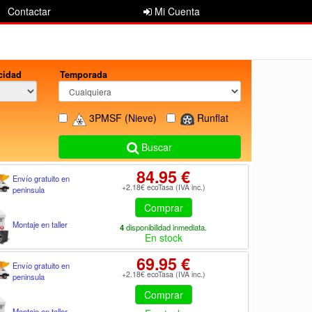
Contactar
Mi Cuenta
cidad
Temporada
3PMSF
(Nieve)
Runflat
Buscar
84.95 €
Envío gratuito en
+2.18€ ecoTasa (IVA inc.)
peninsula
Comprar
Montaje en taller
4
disponibilidad inmediata.
En stock
69.95 €
Envío gratuito en
+2.18€ ecoTasa (IVA inc.)
peninsula
Comprar
Montaje en taller