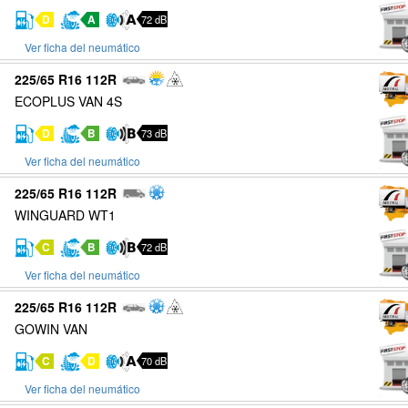
D
A
72 dB
Ver ficha del neumático
225/65 R16 112R
ECOPLUS VAN 4S
D
B
73 dB
Ver ficha del neumático
225/65 R16 112R
WINGUARD WT1
C
B
72 dB
Ver ficha del neumático
225/65 R16 112R
GOWIN VAN
C
D
70 dB
Ver ficha del neumático