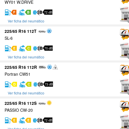
WY01 W.DRIVE
F
B
72 dB
Ver ficha del neumático
225/65 R16 112T
SL-6
E
C
70 dB
Ver ficha del neumático
225/65 R16 112R
Portran CW51
D
C
73 dB
Ver ficha del neumático
225/65 R16 112S
PASSIO CW-20
E
E
72 dB
Ver ficha del neumático