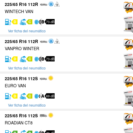
225/65 R16 112R
WINTECH VAN
D
C
73 dB
Ver ficha del neumático
225/65 R16 112R
VANPRO WINTER
D
C
73 dB
Ver ficha del neumático
225/65 R16 112S
EURO VAN
D
C
69 dB
Ver ficha del neumático
225/65 R16 112S
ROADIAN CT8