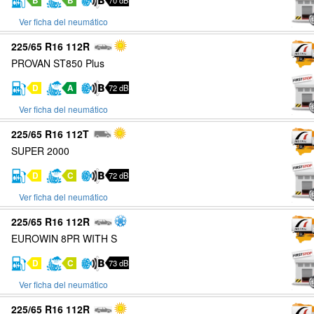
B
B
70 dB
Ver ficha del neumático
225/65 R16 112R
PROVAN ST850 Plus
D
A
72 dB
Ver ficha del neumático
225/65 R16 112T
SUPER 2000
D
C
72 dB
Ver ficha del neumático
225/65 R16 112R
EUROWIN 8PR WITH S
D
C
73 dB
Ver ficha del neumático
225/65 R16 112R