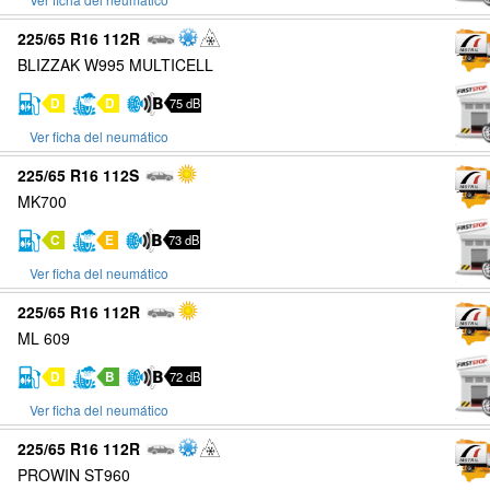
225/65 R16 112R
BLIZZAK W995 MULTICELL
D
D
75 dB
Ver ficha del neumático
225/65 R16 112S
MK700
C
E
73 dB
Ver ficha del neumático
225/65 R16 112R
ML 609
D
B
72 dB
Ver ficha del neumático
225/65 R16 112R
PROWIN ST960