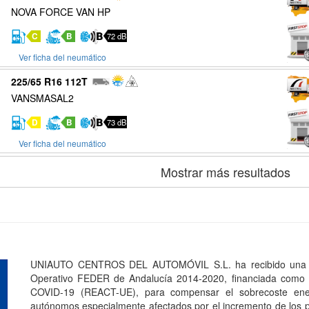
NOVA FORCE VAN HP
C
B
72 dB
Ver ficha del neumático
225/65 R16 112T
VANSMASAL2
D
B
73 dB
Ver ficha del neumático
Mostrar más resultados
UNIAUTO CENTROS DEL AUTOMÓVIL S.L. ha recibido una a
Operativo FEDER de Andalucía 2014-2020, financiada como p
COVID-19 (REACT-UE), para compensar el sobrecoste ener
autónomos especialmente afectados por el incremento de los pr