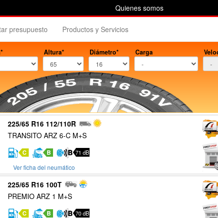
Quienes somos
itar presupuesto
Productos y Servicios
*
Altura*
Diámetro*
Carga
Velo
225/65 R16 112/110R
TRANSITO ARZ 6-C M+S
C
B
71 dB
Ver ficha del neumático
225/65 R16 100T
PREMIO ARZ 1 M+S
C
B
70 dB