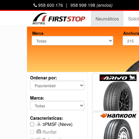
958 600 176
|
958 998 198
(envíos)
Neumáticos
Solic
Marca
Anchura
Ordenar por:
Marca:
Características:
3PMSF (Nieve)
Runflat