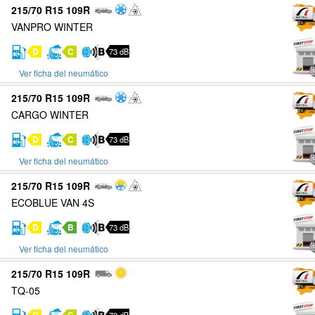
215/70 R15 109R
VANPRO WINTER
D
C
73 dB
Ver ficha del neumático
215/70 R15 109R
CARGO WINTER
D
C
73 dB
Ver ficha del neumático
215/70 R15 109R
ECOBLUE VAN 4S
D
B
73 dB
Ver ficha del neumático
215/70 R15 109R
TQ-05