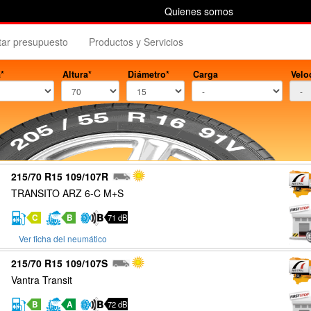
Quienes somos
itar presupuesto
Productos y Servicios
*
Altura*
Diámetro*
Carga
Velo
215/70 R15 109/107R
TRANSITO ARZ 6-C M+S
C
B
71 dB
Ver ficha del neumático
215/70 R15 109/107S
Vantra Transit
B
A
72 dB