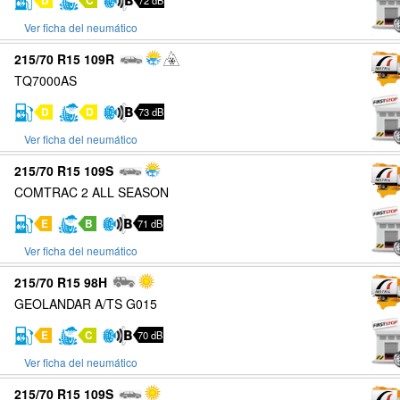
D
C
72 dB
Ver ficha del neumático
215/70 R15 109R
TQ7000AS
D
D
73 dB
Ver ficha del neumático
215/70 R15 109S
COMTRAC 2 ALL SEASON
E
B
71 dB
Ver ficha del neumático
215/70 R15 98H
GEOLANDAR A/TS G015
E
C
70 dB
Ver ficha del neumático
215/70 R15 109S