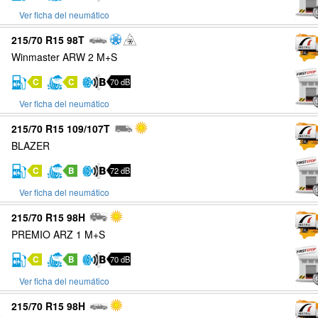
Ver ficha del neumático
215/70 R15 98T
Winmaster ARW 2 M+S
C
C
70 dB
Ver ficha del neumático
215/70 R15 109/107T
BLAZER
C
B
72 dB
Ver ficha del neumático
215/70 R15 98H
PREMIO ARZ 1 M+S
C
B
70 dB
Ver ficha del neumático
215/70 R15 98H