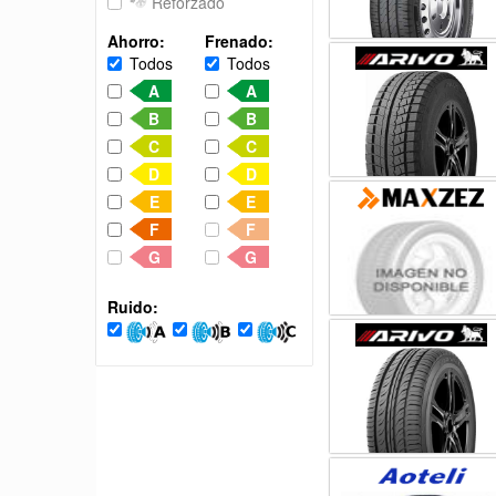
Reforzado
Ahorro:
Frenado:
Todos
Todos
A
A
B
B
C
C
D
D
E
E
F
F
G
G
Ruido: