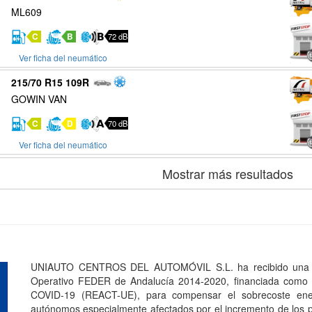
ML609
C
B
72 dB
Ver ficha del neumático
215/70 R15 109R
GOWIN VAN
C
D
70 dB
Ver ficha del neumático
Mostrar más resultados
UNIAUTO CENTROS DEL AUTOMÓVIL S.L. ha recibido una a
Operativo FEDER de Andalucía 2014-2020, financiada como p
COVID-19 (REACT-UE), para compensar el sobrecoste ener
autónomos especialmente afectados por el incremento de los pr