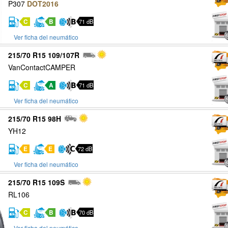
P307
DOT2016
C
B
71 dB
Ver ficha del neumático
215/70 R15 109/107R
VanContactCAMPER
C
A
71 dB
Ver ficha del neumático
215/70 R15 98H
YH12
E
E
72 dB
Ver ficha del neumático
215/70 R15 109S
RL106
C
B
70 dB
Ver ficha del neumático