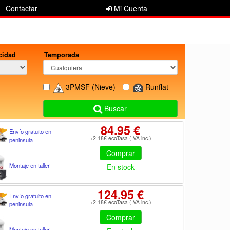
Contactar
Mi Cuenta
cidad
Temporada
3PMSF
(Nieve)
Runflat
Buscar
84.95 €
Envío gratuito en
+2.18€ ecoTasa (IVA inc.)
peninsula
Comprar
Montaje en taller
En stock
124.95 €
Envío gratuito en
+2.18€ ecoTasa (IVA inc.)
peninsula
Comprar
Montaje en taller