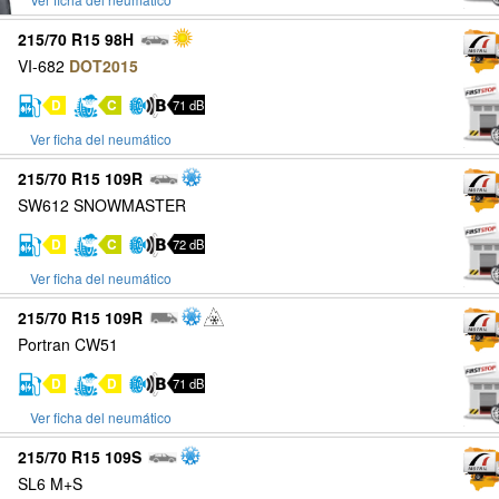
215/70 R15 98H
VI-682
DOT2015
D
C
71 dB
Ver ficha del neumático
215/70 R15 109R
SW612 SNOWMASTER
D
C
72 dB
Ver ficha del neumático
215/70 R15 109R
Portran CW51
D
D
71 dB
Ver ficha del neumático
215/70 R15 109S
SL6 M+S