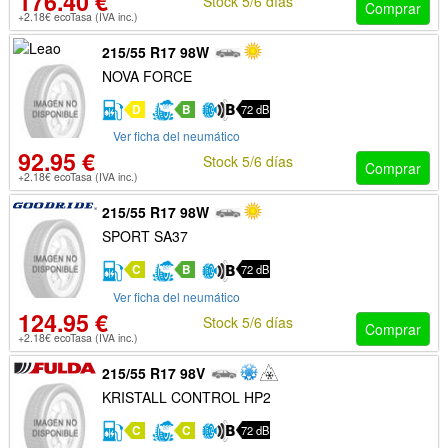
176.40 €
Stock 5/6 días
Comprar
+2.18€ ecoTasa (IVA inc.)
215/55 R17 98W
NOVA FORCE
D
B
72 dB
Ver ficha del neumático
92.95 €
Stock 5/6 días
Comprar
+2.18€ ecoTasa (IVA inc.)
215/55 R17 98W
SPORT SA37
C
B
72 dB
Ver ficha del neumático
124.95 €
Stock 5/6 días
Comprar
+2.18€ ecoTasa (IVA inc.)
215/55 R17 98V
KRISTALL CONTROL HP2
C
C
72 dB