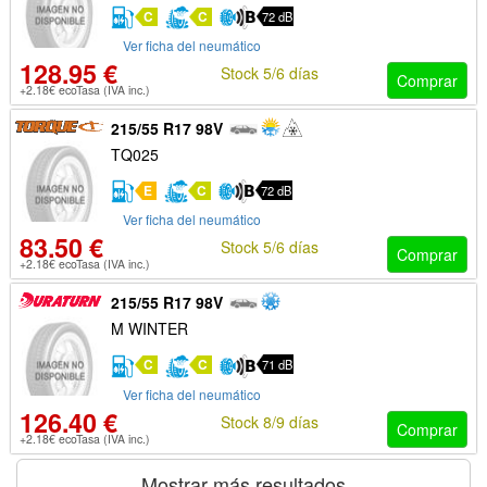
C
C
72 dB
Ver ficha del neumático
128.95 €
Stock 5/6 días
Comprar
+2.18€ ecoTasa (IVA inc.)
215/55 R17 98V
TQ025
E
C
72 dB
Ver ficha del neumático
83.50 €
Stock 5/6 días
Comprar
+2.18€ ecoTasa (IVA inc.)
215/55 R17 98V
M WINTER
C
C
71 dB
Ver ficha del neumático
126.40 €
Stock 8/9 días
Comprar
+2.18€ ecoTasa (IVA inc.)
Mostrar más resultados