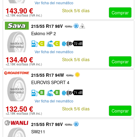
Ver ficha del neumático
143.90 €
Stock 5/6 días
Comprar
+2.18€ ecoTasa (IVA inc.)
215/55 R17 98V
Eskimo HP 2
C
C
72 dB
Ver ficha del neumático
134.40 €
Stock 5/6 días
Comprar
+2.18€ ecoTasa (IVA inc.)
215/55 R17 94W
EUROVIS SPORT 4
B
B
71 dB
Ver ficha del neumático
132.50 €
Stock 5/6 días
Comprar
+2.18€ ecoTasa (IVA inc.)
215/55 R17 98V
SW211