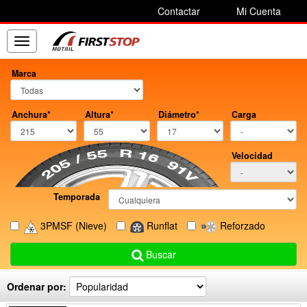
Contactar
Mi Cuenta
Toggle
navigation
Marca
Anchura*
Altura*
Diámetro*
Carga
Velocidad
Temporada
3PMSF
(Nieve)
Runflat
Reforzado
Buscar
Ordenar por: