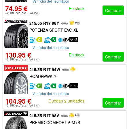
Ver ficha del neumático
74.95 €
En stock
Comprar
+2.18€ ecoTasa (IVA inc.)
215/55 R17 98Y
POTENZA SPORT EVO XL
C
A
72 dB
Ver ficha del neumático
130.95 €
En stock
Comprar
+2.18€ ecoTasa (IVA inc.)
215/55 R17 94W
ROADHAWK 2
B
A
71 dB
Ver ficha del neumático
104.95 €
Quedan
2
unidades
Comprar
+2.18€ ecoTasa (IVA inc.)
215/55 R17 98V
PREMIO COMFORT 6 M+S