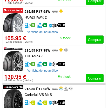
Comprar
+2.18€ ecoTasa (IVA inc.)
215/55 R17 98W
ROADHAWK 2
B
A
71 dB
Ver ficha del neumático
105.95 €
En stock
Comprar
+2.18€ ecoTasa (IVA inc.)
215/55 R17 98W
TURANZA 6
B
A
70 dB
Ver ficha del neumático
130.95 €
En stock
Comprar
+2.18€ ecoTasa (IVA inc.)
215/55 R17 98W
Carlorful A/S M+S
C
C
71 dB