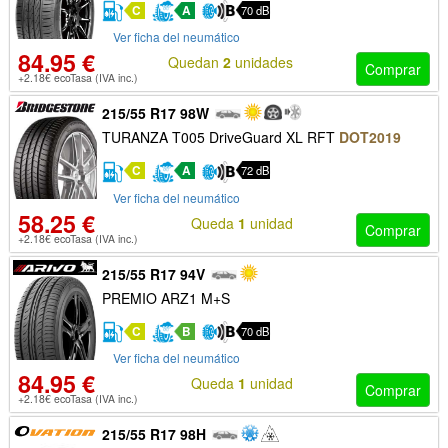
C
A
70 dB
Ver ficha del neumático
84.95 €
Quedan
2
unidades
Comprar
+2.18€ ecoTasa (IVA inc.)
215/55 R17 98W
TURANZA T005 DriveGuard XL RFT
DOT2019
C
A
72 dB
Ver ficha del neumático
58.25 €
Queda
1
unidad
Comprar
+2.18€ ecoTasa (IVA inc.)
215/55 R17 94V
PREMIO ARZ1 M+S
C
B
70 dB
Ver ficha del neumático
84.95 €
Queda
1
unidad
Comprar
+2.18€ ecoTasa (IVA inc.)
215/55 R17 98H