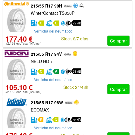
215/55 R17 98H
WinterContact TS850P
C
C
72 dB
Ver ficha del neumático
177.40 €
Stock 6/7 días
Comprar
+2.18€ ecoTasa (IVA inc.)
215/55 R17 94V
NBLU HD +
C
A
69 dB
Ver ficha del neumático
105.10 €
Stock 24/48h
Comprar
+2.18€ ecoTasa (IVA inc.)
215/55 R17 98W
ECOMAX
E
C
72 dB
Ver ficha del neumático