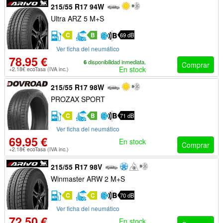
215/55 R17 94W
Ultra ARZ 5 M+S
C
B
69 dB
Ver ficha del neumático
78.95 €
6
disponibilidad inmediata.
Comprar
En stock
+2.18€ ecoTasa (IVA inc.)
215/55 R17 98W
PROZAX SPORT
C
B
71 dB
Ver ficha del neumático
69.95 €
En stock
Comprar
+2.18€ ecoTasa (IVA inc.)
215/55 R17 98V
Winmaster ARW 2 M+S
C
C
70 dB
Ver ficha del neumático
72.50 €
En stock