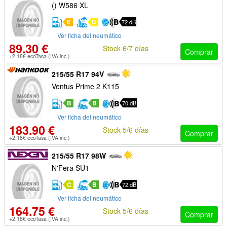
() W586 XL
E
D
72 dB
Ver ficha del neumático
89.30 €
Stock 6/7 días
Comprar
+2.18€ ecoTasa (IVA inc.)
215/55 R17 94V
Ventus Prime 2 K115
B
B
70 dB
Ver ficha del neumático
183.90 €
Stock 5/6 días
Comprar
+2.18€ ecoTasa (IVA inc.)
215/55 R17 98W
N'Fera SU1
C
B
72 dB
Ver ficha del neumático
164.75 €
Stock 5/6 días
Comprar
+2.18€ ecoTasa (IVA inc.)