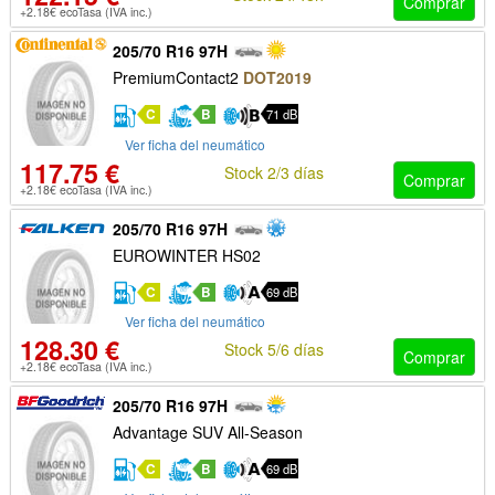
Comprar
+2.18€ ecoTasa (IVA inc.)
205/70 R16 97H
PremiumContact2
DOT2019
C
B
71 dB
Ver ficha del neumático
117.75 €
Stock 2/3 días
Comprar
+2.18€ ecoTasa (IVA inc.)
205/70 R16 97H
EUROWINTER HS02
C
B
69 dB
Ver ficha del neumático
128.30 €
Stock 5/6 días
Comprar
+2.18€ ecoTasa (IVA inc.)
205/70 R16 97H
Advantage SUV All-Season
C
B
69 dB