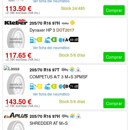
Ver ficha del neumático
113.50 €
Stock 24/48h
Comprar
+2.18€ ecoTasa (IVA inc.)
205/70 R16 97H
Dynaxer HP 3
DOT2017
C
B
69 dB
Ver ficha del neumático
117.65 €
Stock 5/6 días
Comprar
+2.18€ ecoTasa (IVA inc.)
205/70 R16 97T
COMPETUS A/T 3 M+S 3PMSF
D
C
71 dB
Ver ficha del neumático
143.50 €
Stock 5/6 días
Comprar
+2.18€ ecoTasa (IVA inc.)
205/70 R16 97H
SHREDDER AT M+S