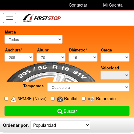
Contactar
Mi Cuenta
Toggle
navigation
Marca
Anchura*
Altura*
Diámetro*
Carga
Velocidad
Temporada
3PMSF
(Nieve)
Runflat
Reforzado
Buscar
Ordenar por: