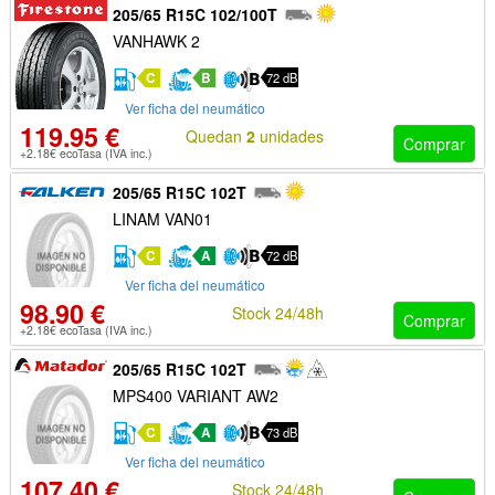
205/65 R15C 102/100T
VANHAWK 2
C
B
72 dB
Ver ficha del neumático
119.95 €
Quedan
2
unidades
Comprar
+2.18€ ecoTasa (IVA inc.)
205/65 R15C 102T
LINAM VAN01
C
A
72 dB
Ver ficha del neumático
98.90 €
Stock 24/48h
Comprar
+2.18€ ecoTasa (IVA inc.)
205/65 R15C 102T
MPS400 VARIANT AW2
C
A
73 dB
Ver ficha del neumático
107.40 €
Stock 24/48h