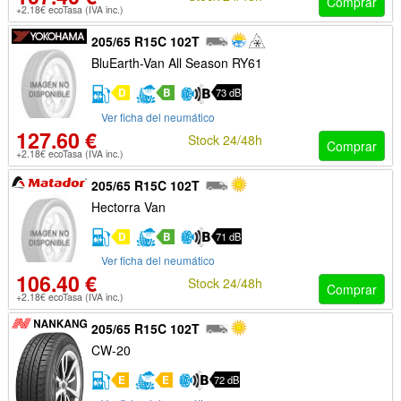
Comprar
+2.18€ ecoTasa (IVA inc.)
205/65 R15C 102T
BluEarth-Van All Season RY61
D
B
73 dB
Ver ficha del neumático
127.60 €
Stock 24/48h
Comprar
+2.18€ ecoTasa (IVA inc.)
205/65 R15C 102T
Hectorra Van
D
B
71 dB
Ver ficha del neumático
106.40 €
Stock 24/48h
Comprar
+2.18€ ecoTasa (IVA inc.)
205/65 R15C 102T
CW-20
E
E
72 dB