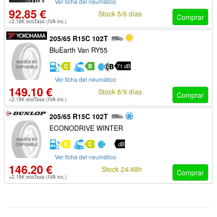
Ver ficha del neumático
92.85 €
Stock 5/6 días
Comprar
+2.18€ ecoTasa (IVA inc.)
205/65 R15C 102T
BluEarth Van RY55
C
B
71 dB
Ver ficha del neumático
149.10 €
Stock 8/9 días
Comprar
+2.18€ ecoTasa (IVA inc.)
205/65 R15C 102T
ECONODRIVE WINTER
D
C
dB
Ver ficha del neumático
146.20 €
Stock 24/48h
Comprar
+2.18€ ecoTasa (IVA inc.)