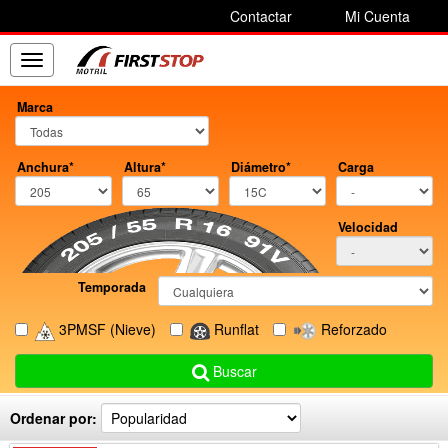
Contactar
Mi Cuenta
Toggle
navigation
Marca
Anchura*
Altura*
Diámetro*
Carga
Velocidad
Temporada
3PMSF
(Nieve)
Runflat
Reforzado
Buscar
Ordenar por: