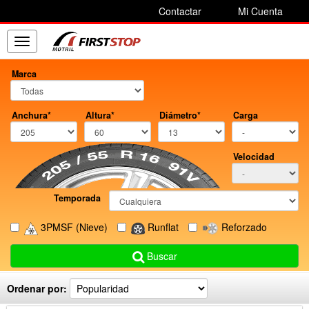
Contactar
Mi Cuenta
Toggle
navigation
Marca
Anchura*
Altura*
Diámetro*
Carga
Velocidad
Temporada
3PMSF
(Nieve)
Runflat
Reforzado
Buscar
Ordenar por: