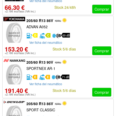
Ver ficha del neumático
66.30 €
Stock 24/48h
Comprar
+2.18€ ecoTasa (IVA inc.)
205/60 R13 86V
ADVAN A052
D
C
69 dB
Ver ficha del neumático
153.20 €
Stock 5/6 días
Comprar
+2.18€ ecoTasa (IVA inc.)
205/60 R13 90V
SPORTNEX AR-1
E
E
71 dB
Ver ficha del neumático
191.40 €
Stock 5/6 días
Comprar
+2.18€ ecoTasa (IVA inc.)
205/60 R13 86V
SPORT CLASSIC