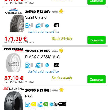
Comprar
+2.18€ ecoTasa (IVA inc.)
205/60 R13 86V
Sprint Classic
dB
Ver ficha del neumático
171.30 €
Stock 24/48h
Comprar
+2.18€ ecoTasa (IVA inc.)
205/60 R13 86V
DIMAX CLASSIC M+S
dB
Ver ficha del neumático
87.10 €
Stock 24/48h
Comprar
+2.18€ ecoTasa (IVA inc.)
205/60 R13 86H
NA-1
D
B
70 dB