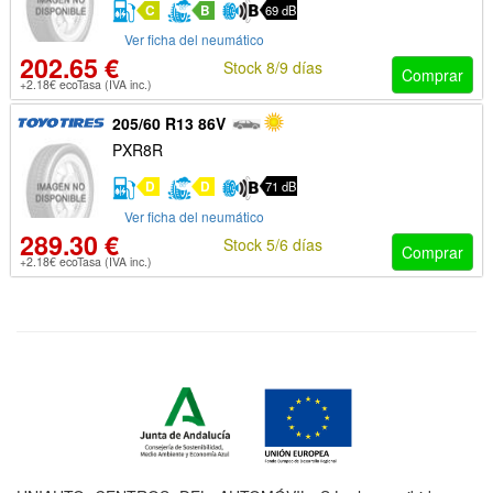
C
B
69 dB
Ver ficha del neumático
202.65 €
Stock 8/9 días
Comprar
+2.18€ ecoTasa (IVA inc.)
205/60 R13 86V
PXR8R
D
D
71 dB
Ver ficha del neumático
289.30 €
Stock 5/6 días
Comprar
+2.18€ ecoTasa (IVA inc.)