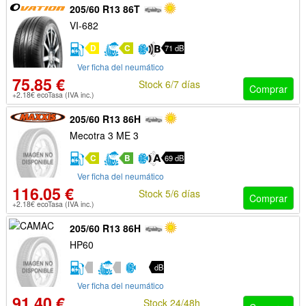
205/60 R13 86T
VI-682
D
C
71 dB
Ver ficha del neumático
75.85 €
Stock 6/7 días
Comprar
+2.18€ ecoTasa (IVA inc.)
205/60 R13 86H
Mecotra 3 ME 3
C
B
69 dB
Ver ficha del neumático
116.05 €
Stock 5/6 días
Comprar
+2.18€ ecoTasa (IVA inc.)
205/60 R13 86H
HP60
dB
Ver ficha del neumático
91.40 €
Stock 24/48h