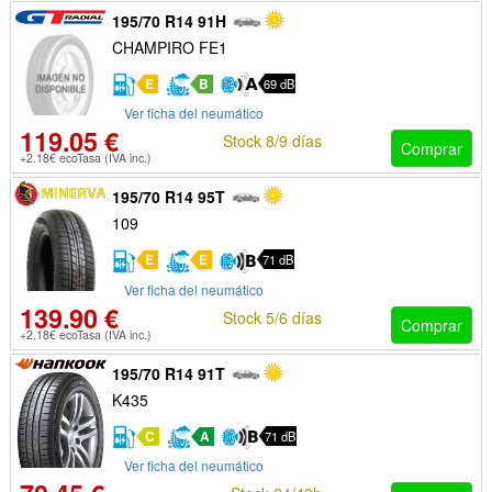
195/70 R14 91H
CHAMPIRO FE1
E
B
69 dB
Ver ficha del neumático
119.05 €
Stock 8/9 días
Comprar
+2.18€ ecoTasa (IVA inc.)
195/70 R14 95T
109
E
E
71 dB
Ver ficha del neumático
139.90 €
Stock 5/6 días
Comprar
+2.18€ ecoTasa (IVA inc.)
195/70 R14 91T
K435
C
A
71 dB
Ver ficha del neumático