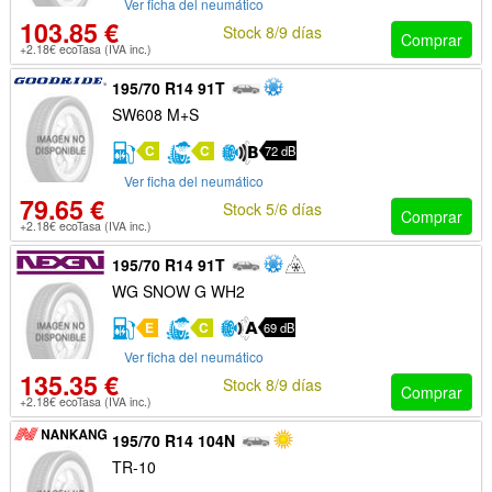
Ver ficha del neumático
103.85 €
Stock 8/9 días
Comprar
+2.18€ ecoTasa (IVA inc.)
195/70 R14 91T
SW608 M+S
C
C
72 dB
Ver ficha del neumático
79.65 €
Stock 5/6 días
Comprar
+2.18€ ecoTasa (IVA inc.)
195/70 R14 91T
WG SNOW G WH2
E
C
69 dB
Ver ficha del neumático
135.35 €
Stock 8/9 días
Comprar
+2.18€ ecoTasa (IVA inc.)
195/70 R14 104N
TR-10