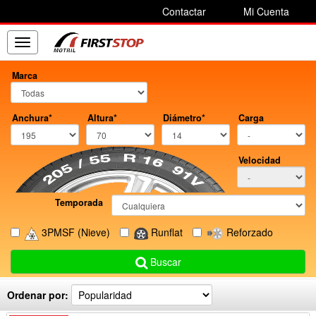
Contactar
Mi Cuenta
Toggle
navigation
Marca
Anchura*
Altura*
Diámetro*
Carga
Velocidad
Temporada
3PMSF
(Nieve)
Runflat
Reforzado
Buscar
Ordenar por: