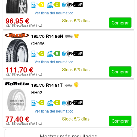
D
C
70 dB
Ver ficha del neumático
96.95 €
Stock 5/6 días
Comprar
+2.18€ ecoTasa (IVA inc.)
195/70 R14 96N
CR966
C
B
72 dB
Ver ficha del neumático
111.70 €
Stock 5/6 días
Comprar
+2.18€ ecoTasa (IVA inc.)
195/70 R14 91T
RH02
C
C
70 dB
Ver ficha del neumático
77.40 €
Stock 5/6 días
Comprar
+2.18€ ecoTasa (IVA inc.)
Mostrar más resultados