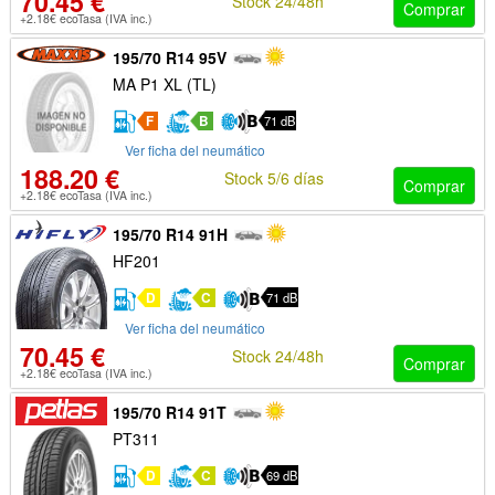
70.45 €
Stock 24/48h
Comprar
+2.18€ ecoTasa (IVA inc.)
195/70 R14 95V
MA P1 XL (TL)
F
B
71 dB
Ver ficha del neumático
188.20 €
Stock 5/6 días
Comprar
+2.18€ ecoTasa (IVA inc.)
195/70 R14 91H
HF201
D
C
71 dB
Ver ficha del neumático
70.45 €
Stock 24/48h
Comprar
+2.18€ ecoTasa (IVA inc.)
195/70 R14 91T
PT311
D
C
69 dB