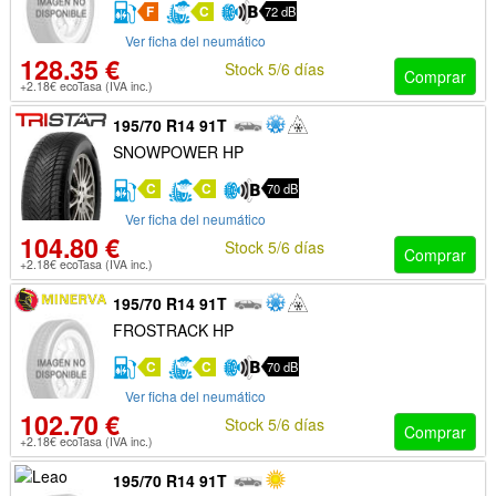
F
C
72 dB
Ver ficha del neumático
128.35 €
Stock 5/6 días
Comprar
+2.18€ ecoTasa (IVA inc.)
195/70 R14 91T
SNOWPOWER HP
C
C
70 dB
Ver ficha del neumático
104.80 €
Stock 5/6 días
Comprar
+2.18€ ecoTasa (IVA inc.)
195/70 R14 91T
FROSTRACK HP
C
C
70 dB
Ver ficha del neumático
102.70 €
Stock 5/6 días
Comprar
+2.18€ ecoTasa (IVA inc.)
195/70 R14 91T