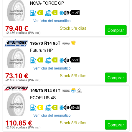
NOVA-FORCE GP
C
C
71 dB
Ver ficha del neumático
79.40 €
Stock 5/6 días
Comprar
+2.18€ ecoTasa (IVA inc.)
195/70 R14 95T
Futurum HP
C
C
72 dB
Ver ficha del neumático
73.10 €
Stock 5/6 días
Comprar
+2.18€ ecoTasa (IVA inc.)
195/70 R14 91T
ECOPLUS 4S
D
C
69 dB
Ver ficha del neumático
110.85 €
Stock 8/9 días
Comprar
+2.18€ ecoTasa (IVA inc.)