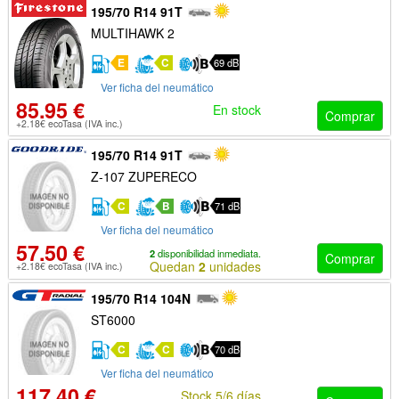
195/70 R14 91T
MULTIHAWK 2
E
C
69 dB
Ver ficha del neumático
85.95 €
En stock
Comprar
+2.18€ ecoTasa (IVA inc.)
195/70 R14 91T
Z-107 ZUPERECO
C
B
71 dB
Ver ficha del neumático
57.50 €
2
disponibilidad inmediata.
Comprar
Quedan
2
unidades
+2.18€ ecoTasa (IVA inc.)
195/70 R14 104N
ST6000
C
C
70 dB
Ver ficha del neumático
117.40 €
Stock 5/6 días