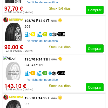
Ver ficha del neumático
97.70 €
Stock 5/6 días
Comprar
+2.18€ ecoTasa (IVA inc.)
195/70 R14 91T
209
D
C
70 dB
Ver ficha del neumático
96.00 €
Stock 5/6 días
Comprar
+2.18€ ecoTasa (IVA inc.)
195/70 R14 91H
GALAXY R1
E
B
71 dB
Ver ficha del neumático
143.10 €
Stock 5/6 días
Comprar
+2.18€ ecoTasa (IVA inc.)
195/70 R14 95T
209