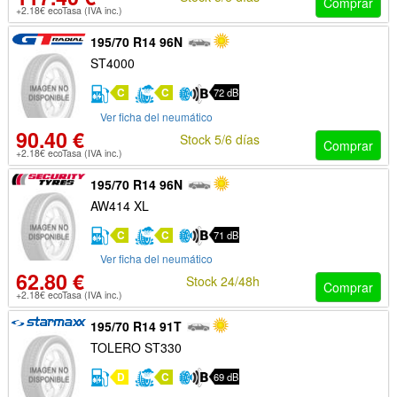
Comprar
+2.18€ ecoTasa (IVA inc.)
195/70 R14 96N
ST4000
C
C
72 dB
Ver ficha del neumático
90.40 €
Stock 5/6 días
Comprar
+2.18€ ecoTasa (IVA inc.)
195/70 R14 96N
AW414 XL
C
C
71 dB
Ver ficha del neumático
62.80 €
Stock 24/48h
Comprar
+2.18€ ecoTasa (IVA inc.)
195/70 R14 91T
TOLERO ST330
D
C
69 dB