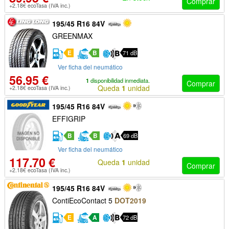
Comprar
+2.18€ ecoTasa (IVA inc.)
195/45 R16 84V
GREENMAX
E
B
71 dB
Ver ficha del neumático
56.95 €
1
disponibilidad inmediata.
Comprar
Queda
1
unidad
+2.18€ ecoTasa (IVA inc.)
195/45 R16 84V
EFFIGRIP
B
B
69 dB
Ver ficha del neumático
117.70 €
Queda
1
unidad
Comprar
+2.18€ ecoTasa (IVA inc.)
195/45 R16 84V
ContiEcoContact 5
DOT2019
E
A
72 dB