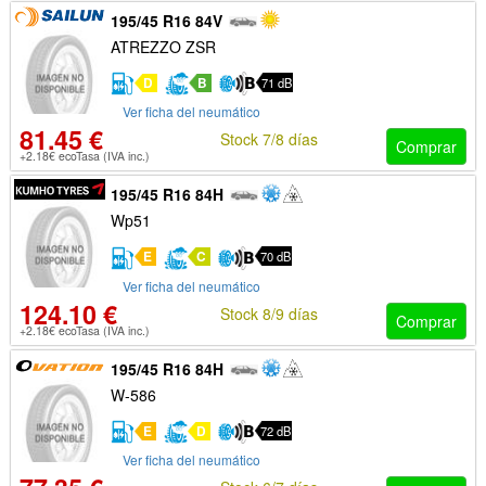
195/45 R16 84V
ATREZZO ZSR
D
B
71 dB
Ver ficha del neumático
81.45 €
Stock 7/8 días
Comprar
+2.18€ ecoTasa (IVA inc.)
195/45 R16 84H
Wp51
E
C
70 dB
Ver ficha del neumático
124.10 €
Stock 8/9 días
Comprar
+2.18€ ecoTasa (IVA inc.)
195/45 R16 84H
W-586
E
D
72 dB
Ver ficha del neumático