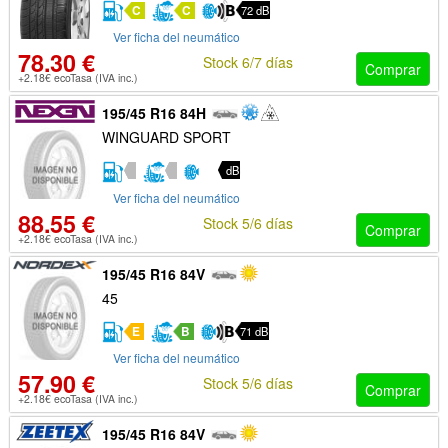
C
C
72 dB
Ver ficha del neumático
78.30 €
Stock 6/7 días
Comprar
+2.18€ ecoTasa (IVA inc.)
195/45 R16 84H
WINGUARD SPORT
dB
Ver ficha del neumático
88.55 €
Stock 5/6 días
Comprar
+2.18€ ecoTasa (IVA inc.)
195/45 R16 84V
45
E
B
71 dB
Ver ficha del neumático
57.90 €
Stock 5/6 días
Comprar
+2.18€ ecoTasa (IVA inc.)
195/45 R16 84V