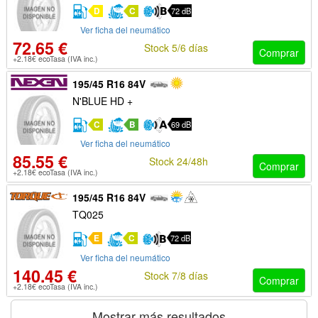
D
C
72 dB
Ver ficha del neumático
72.65 €
Stock 5/6 días
Comprar
+2.18€ ecoTasa (IVA inc.)
195/45 R16 84V
N'BLUE HD +
C
B
69 dB
Ver ficha del neumático
85.55 €
Stock 24/48h
Comprar
+2.18€ ecoTasa (IVA inc.)
195/45 R16 84V
TQ025
E
C
72 dB
Ver ficha del neumático
140.45 €
Stock 7/8 días
Comprar
+2.18€ ecoTasa (IVA inc.)
Mostrar más resultados