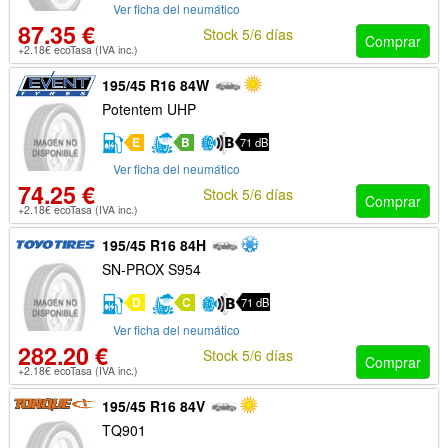
Ver ficha del neumático
87.35 €
Stock 5/6 días
Comprar
+2.18€ ecoTasa (IVA inc.)
195/45 R16 84W
Potentem UHP
E
B
71 dB
Ver ficha del neumático
74.25 €
Stock 5/6 días
Comprar
+2.18€ ecoTasa (IVA inc.)
195/45 R16 84H
SN-PROX S954
D
C
71 dB
Ver ficha del neumático
282.20 €
Stock 5/6 días
Comprar
+2.18€ ecoTasa (IVA inc.)
195/45 R16 84V
TQ901