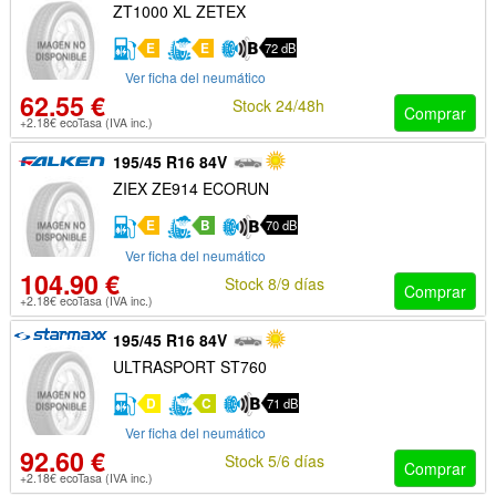
ZT1000 XL ZETEX
E
E
72 dB
Ver ficha del neumático
62.55 €
Stock 24/48h
Comprar
+2.18€ ecoTasa (IVA inc.)
195/45 R16 84V
ZIEX ZE914 ECORUN
E
B
70 dB
Ver ficha del neumático
104.90 €
Stock 8/9 días
Comprar
+2.18€ ecoTasa (IVA inc.)
195/45 R16 84V
ULTRASPORT ST760
D
C
71 dB
Ver ficha del neumático
92.60 €
Stock 5/6 días
Comprar
+2.18€ ecoTasa (IVA inc.)