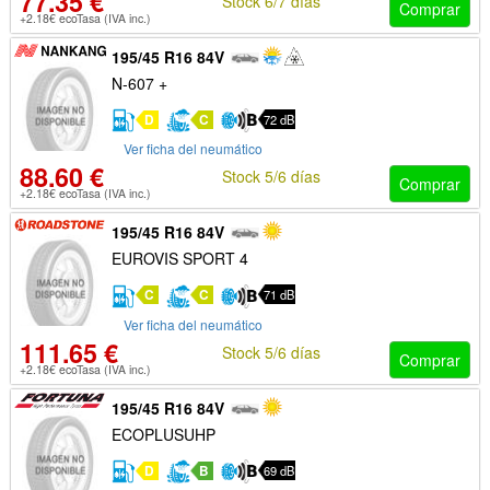
77.35 €
Stock 6/7 días
Comprar
+2.18€ ecoTasa (IVA inc.)
195/45 R16 84V
N-607 +
D
C
72 dB
Ver ficha del neumático
88.60 €
Stock 5/6 días
Comprar
+2.18€ ecoTasa (IVA inc.)
195/45 R16 84V
EUROVIS SPORT 4
C
C
71 dB
Ver ficha del neumático
111.65 €
Stock 5/6 días
Comprar
+2.18€ ecoTasa (IVA inc.)
195/45 R16 84V
ECOPLUSUHP
D
B
69 dB