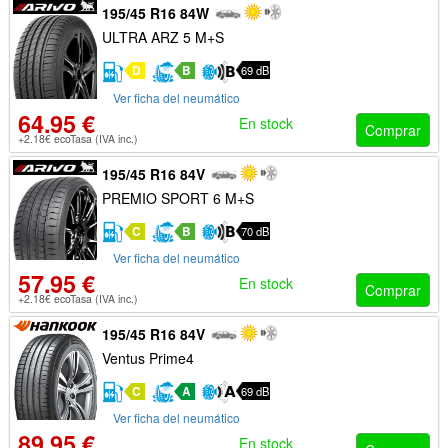
195/45 R16 84W
ULTRA ARZ 5 M+S
D
B
69 dB
Ver ficha del neumático
64.95 €
En stock
Comprar
+2.18€ ecoTasa (IVA inc.)
195/45 R16 84V
PREMIO SPORT 6 M+S
C
B
70 dB
Ver ficha del neumático
57.95 €
En stock
Comprar
+2.18€ ecoTasa (IVA inc.)
195/45 R16 84V
Ventus Prime4
C
A
69 dB
Ver ficha del neumático
89.95 €
En stock