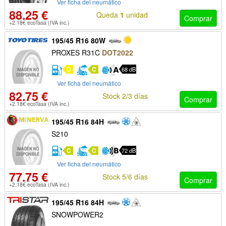
Ver ficha del neumático
88.25 €
Queda
1
unidad
Comprar
+2.18€ ecoTasa (IVA inc.)
195/45 R16 80W
PROXES R31C
DOT2022
D
C
68 dB
Ver ficha del neumático
82.75 €
Stock 2/3 días
Comprar
+2.18€ ecoTasa (IVA inc.)
195/45 R16 84H
S210
C
C
72 dB
Ver ficha del neumático
77.75 €
Stock 5/6 días
Comprar
+2.18€ ecoTasa (IVA inc.)
195/45 R16 84H
SNOWPOWER2