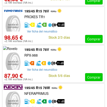
Comprar
+2.18€ ecoTasa (IVA inc.)
195/45 R15 78V
PROXES TR1
D
B
70 dB
Ver ficha del neumático
98.65 €
Stock 2/3 días
Comprar
+2.18€ ecoTasa (IVA inc.)
195/45 R15 78V
RPX-988
F
E
71 dB
Ver ficha del neumático
87.90 €
Stock 5/6 días
Comprar
+2.18€ ecoTasa (IVA inc.)
195/45 R15 78W
NFERAPRIMUS
D
A
71 dB