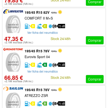
79.85 €
Comprar
+2.18€ ecoTasa (IVA inc.)
195/45 R15 82V
COMFORT II M+S
D
C
72 dB
Ver ficha del neumático
47.35 €
Stock 24/48h
Comprar
+2.18€ ecoTasa (IVA inc.)
195/45 R15 78V
Eurovis Sport 04
D
A
71 dB
Ver ficha del neumático
66.85 €
Stock 24/48h
Comprar
+2.18€ ecoTasa (IVA inc.)
195/45 R15 78V
ATREZZO ZSR
D
B
70 dB