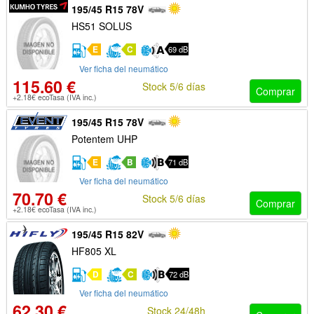
195/45 R15 78V
HS51 SOLUS
E
C
69 dB
Ver ficha del neumático
115.60 €
Stock 5/6 días
Comprar
+2.18€ ecoTasa (IVA inc.)
195/45 R15 78V
Potentem UHP
E
B
71 dB
Ver ficha del neumático
70.70 €
Stock 5/6 días
Comprar
+2.18€ ecoTasa (IVA inc.)
195/45 R15 82V
HF805 XL
D
C
72 dB
Ver ficha del neumático
62.30 €
Stock 24/48h