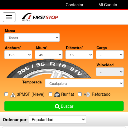
Contactar
Mi Cuenta
Toggle
navigation
Marca
Anchura*
Altura*
Diámetro*
Carga
Velocidad
Temporada
3PMSF
(Nieve)
Runflat
Reforzado
Buscar
Ordenar por: