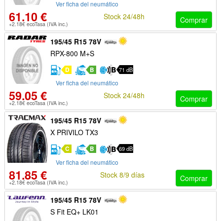
Ver ficha del neumático
61.10 €
Stock 24/48h
Comprar
+2.18€ ecoTasa (IVA inc.)
195/45 R15 78V
RPX-800 M+S
D
B
71 dB
Ver ficha del neumático
59.05 €
Stock 24/48h
Comprar
+2.18€ ecoTasa (IVA inc.)
195/45 R15 78V
X PRIVILO TX3
C
B
69 dB
Ver ficha del neumático
81.85 €
Stock 8/9 días
Comprar
+2.18€ ecoTasa (IVA inc.)
195/45 R15 78V
S Fit EQ+ LK01