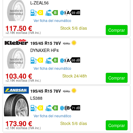
L-ZEAL56
D
B
69 dB
Ver ficha del neumático
117.50 €
Stock 5/6 días
Comprar
+2.18€ ecoTasa (IVA inc.)
195/45 R15 78V
DYNAXER HP4
D
B
68 dB
Ver ficha del neumático
103.40 €
Stock 24/48h
Comprar
+2.18€ ecoTasa (IVA inc.)
195/45 R15 78V
LS388
D
B
71 dB
Ver ficha del neumático
173.90 €
Stock 5/6 días
Comprar
+2.18€ ecoTasa (IVA inc.)