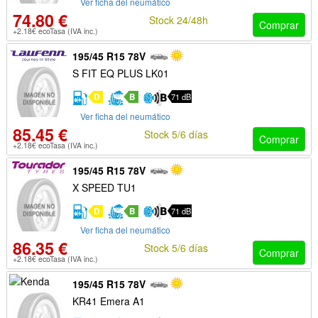
Ver ficha del neumático
74.80 €
Stock 24/48h
Comprar
+2.18€ ecoTasa (IVA inc.)
195/45 R15 78V
S FIT EQ PLUS LK01
D
B
71 dB
Ver ficha del neumático
85.45 €
Stock 5/6 días
Comprar
+2.18€ ecoTasa (IVA inc.)
195/45 R15 78V
X SPEED TU1
D
B
71 dB
Ver ficha del neumático
86.35 €
Stock 5/6 días
Comprar
+2.18€ ecoTasa (IVA inc.)
195/45 R15 78V
KR41 Emera A1