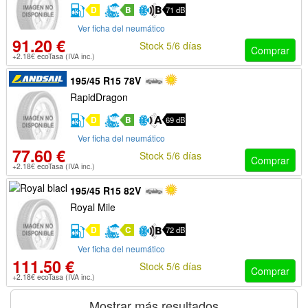
D
B
71 dB
Ver ficha del neumático
91.20 €
Stock 5/6 días
Comprar
+2.18€ ecoTasa (IVA inc.)
195/45 R15 78V
RapidDragon
D
B
69 dB
Ver ficha del neumático
77.60 €
Stock 5/6 días
Comprar
+2.18€ ecoTasa (IVA inc.)
195/45 R15 82V
Royal Mile
D
C
72 dB
Ver ficha del neumático
111.50 €
Stock 5/6 días
Comprar
+2.18€ ecoTasa (IVA inc.)
Mostrar más resultados