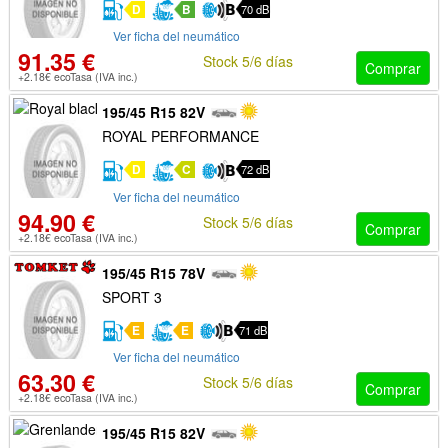
D
B
70 dB
Ver ficha del neumático
91.35 €
Stock 5/6 días
Comprar
+2.18€ ecoTasa (IVA inc.)
195/45 R15 82V
ROYAL PERFORMANCE
D
C
72 dB
Ver ficha del neumático
94.90 €
Stock 5/6 días
Comprar
+2.18€ ecoTasa (IVA inc.)
195/45 R15 78V
SPORT 3
E
E
71 dB
Ver ficha del neumático
63.30 €
Stock 5/6 días
Comprar
+2.18€ ecoTasa (IVA inc.)
195/45 R15 82V