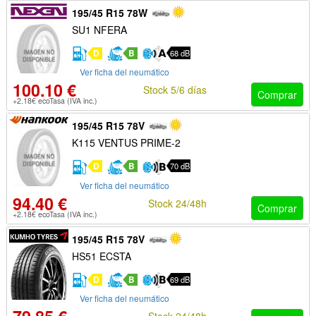
195/45 R15 78W
SU1 NFERA
D
B
68 dB
Ver ficha del neumático
100.10 €
Stock 5/6 días
Comprar
+2.18€ ecoTasa (IVA inc.)
195/45 R15 78V
K115 VENTUS PRIME-2
D
B
70 dB
Ver ficha del neumático
94.40 €
Stock 24/48h
Comprar
+2.18€ ecoTasa (IVA inc.)
195/45 R15 78V
HS51 ECSTA
D
B
69 dB
Ver ficha del neumático
Stock 24/48h