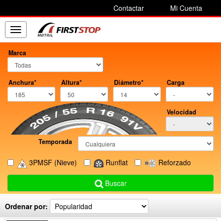
Contactar
Mi Cuenta
Toggle
navigation
Marca
Anchura*
Altura*
Diámetro*
Carga
Velocidad
Temporada
3PMSF
(Nieve)
Runflat
Reforzado
Buscar
Ordenar por: