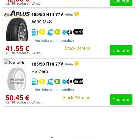
Comprar
+2.18€ ecoTasa (IVA inc.)
185/50 R14 77V
A609 M+S
D
C
70 dB
Ver ficha del neumático
41.55 €
Stock 24/48h
Comprar
+2.18€ ecoTasa (IVA inc.)
185/50 R14 77V
RS-Zero
D
B
69 dB
Ver ficha del neumático
50.45 €
Stock 2/3 días
Comprar
+2.18€ ecoTasa (IVA inc.)