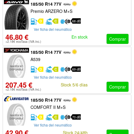
185/50 R14 77V
Premio ARZERO M+S
D
C
68 dB
Ver ficha del neumático
46.80 €
En stock
Comprar
+2.18€ ecoTasa (IVA inc.)
185/50 R14 77V
A539
D
C
69 dB
Ver ficha del neumático
207.45 €
Stock 5/6 días
Comprar
+2.18€ ecoTasa (IVA inc.)
185/50 R14 77V
COMFORT II M+S
D
C
70 dB
Ver ficha del neumático
42.90 €
Stock 24/48h