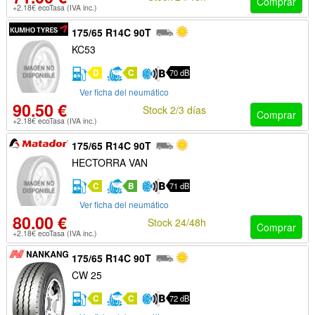
Comprar
+2.18€ ecoTasa (IVA inc.)
175/65 R14C 90T
KC53
D
C
70 dB
Ver ficha del neumático
90.50 €
Stock 2/3 días
Comprar
+2.18€ ecoTasa (IVA inc.)
175/65 R14C 90T
HECTORRA VAN
C
B
71 dB
Ver ficha del neumático
80.00 €
Stock 24/48h
Comprar
+2.18€ ecoTasa (IVA inc.)
175/65 R14C 90T
CW 25
C
C
72 dB