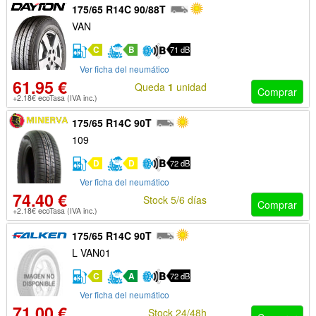
175/65 R14C 90/88T
VAN
C
B
71 dB
Ver ficha del neumático
61.95 €
Queda
1
unidad
Comprar
+2.18€ ecoTasa (IVA inc.)
175/65 R14C 90T
109
D
D
72 dB
Ver ficha del neumático
74.40 €
Stock 5/6 días
Comprar
+2.18€ ecoTasa (IVA inc.)
175/65 R14C 90T
L VAN01
C
A
72 dB
Ver ficha del neumático
71.00 €
Stock 24/48h