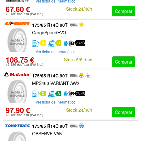
Ver ficha del neumático
67.60 €
Stock 24/48h
Comprar
+2.18€ ecoTasa (IVA inc.)
175/65 R14C 90T
CargoSpeedEVO
D
C
73 dB
Ver ficha del neumático
108.75 €
Stock 5/6 días
Comprar
+2.18€ ecoTasa (IVA inc.)
175/65 R14C 90T
MPS400 VARIANT AW2
C
A
73 dB
Ver ficha del neumático
97.90 €
Stock 24/48h
Comprar
+2.18€ ecoTasa (IVA inc.)
175/65 R14C 90T
OBSERVE VAN