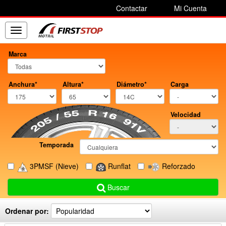
Contactar
Mi Cuenta
Toggle
navigation
Marca
Anchura*
Altura*
Diámetro*
Carga
Velocidad
Temporada
3PMSF
(Nieve)
Runflat
Reforzado
Buscar
Ordenar por: