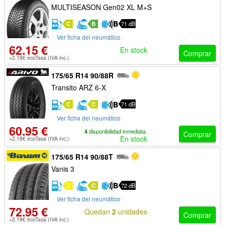
MULTISEASON Gen02 XL M+S
C
B
71 dB
Ver ficha del neumático
62.15 €
En stock
Comprar
+2.18€ ecoTasa (IVA inc.)
175/65 R14 90/88R
Transito ARZ 6-X
C
C
71 dB
Ver ficha del neumático
60.95 €
4
disponibilidad inmediata.
Comprar
En stock
+2.18€ ecoTasa (IVA inc.)
175/65 R14 90/88T
Vanis 3
D
C
72 dB
Ver ficha del neumático
72.95 €
Quedan
2
unidades
Comprar
+2.18€ ecoTasa (IVA inc.)