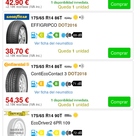
42.90 €
1
disponibilidad inmediata.
Comprar
Queda
1
unidad
+2.18€ ecoTasa (IVA inc.)
175/65 R14 86T
EFFIGRIPCO
DOT2016
C
B
69 dB
Ver ficha del neumático
38.70 €
Queda
1
unidad
Comprar
+2.18€ ecoTasa (IVA inc.)
175/65 R14 86T
ContiEcoContact 3
DOT2018
E
B
71 dB
Ver ficha del neumático
54.35 €
1
disponibilidad inmediata.
Comprar
Queda
1
unidad
+2.18€ ecoTasa (IVA inc.)
175/65 R14 90T
EcoDriver2 6PR 109
D
D
72 dB