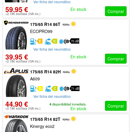
Ver ficha del neumático
59.95 €
En stock
Comprar
+2.18€ ecoTasa (IVA inc.)
175/65 R14 86T
ECOPRO99
E
C
70 dB
Ver ficha del neumático
39.95 €
En stock
Comprar
+2.18€ ecoTasa (IVA inc.)
175/65 R14 82H
A609
D
C
71 dB
Ver ficha del neumático
44.90 €
4
disponibilidad inmediata.
Comprar
En stock
+2.18€ ecoTasa (IVA inc.)
175/65 R14 82T
Kinergy eco2