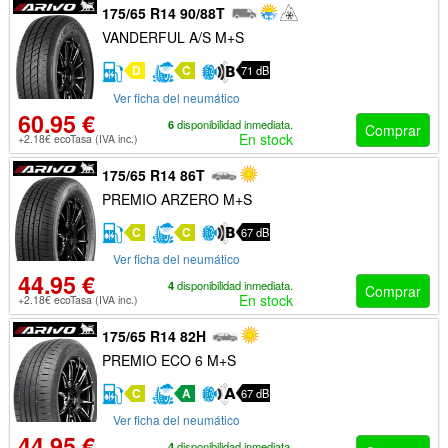
175/65 R14 90/88T
VANDERFUL A/S M+S
D
C
71 dB
Ver ficha del neumático
60.95 €
6
disponibilidad inmediata.
Comprar
En stock
+2.18€ ecoTasa (IVA inc.)
175/65 R14 86T
PREMIO ARZERO M+S
C
C
67 dB
Ver ficha del neumático
44.95 €
4
disponibilidad inmediata.
Comprar
En stock
+2.18€ ecoTasa (IVA inc.)
175/65 R14 82H
PREMIO ECO 6 M+S
C
A
67 dB
Ver ficha del neumático
44.95 €
4
disponibilidad inmediata.