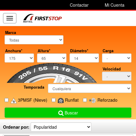
Contactar
Mi Cuenta
Toggle
navigation
Marca
Anchura*
Altura*
Diámetro*
Carga
Velocidad
Temporada
3PMSF
(Nieve)
Runflat
Reforzado
Buscar
Ordenar por: