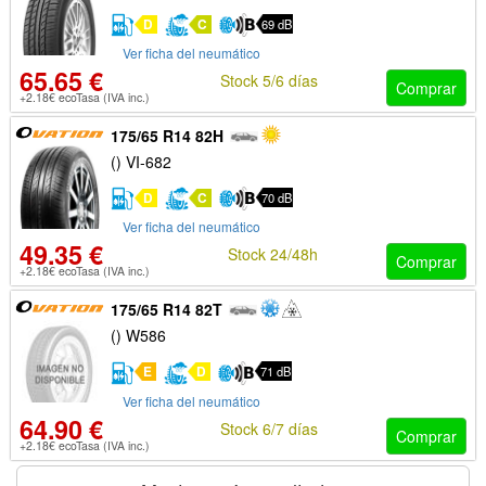
D
C
69 dB
Ver ficha del neumático
65.65 €
Stock 5/6 días
Comprar
+2.18€ ecoTasa (IVA inc.)
175/65 R14 82H
() VI-682
D
C
70 dB
Ver ficha del neumático
49.35 €
Stock 24/48h
Comprar
+2.18€ ecoTasa (IVA inc.)
175/65 R14 82T
() W586
E
D
71 dB
Ver ficha del neumático
64.90 €
Stock 6/7 días
Comprar
+2.18€ ecoTasa (IVA inc.)