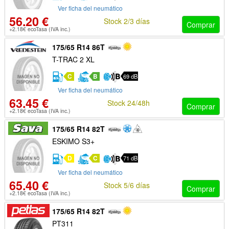
Ver ficha del neumático
56.20 €
Stock 2/3 días
Comprar
+2.18€ ecoTasa (IVA inc.)
175/65 R14 86T
T-TRAC 2 XL
C
B
69 dB
Ver ficha del neumático
63.45 €
Stock 24/48h
Comprar
+2.18€ ecoTasa (IVA inc.)
175/65 R14 82T
ESKIMO S3+
D
C
71 dB
Ver ficha del neumático
65.40 €
Stock 5/6 días
Comprar
+2.18€ ecoTasa (IVA inc.)
175/65 R14 82T
PT311