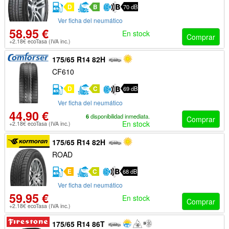
D
B
70 dB
Ver ficha del neumático
58.95 €
En stock
Comprar
+2.18€ ecoTasa (IVA inc.)
175/65 R14 82H
CF610
D
C
69 dB
Ver ficha del neumático
44.90 €
6
disponibilidad inmediata.
Comprar
En stock
+2.18€ ecoTasa (IVA inc.)
175/65 R14 82H
ROAD
E
C
68 dB
Ver ficha del neumático
59.95 €
En stock
Comprar
+2.18€ ecoTasa (IVA inc.)
175/65 R14 86T