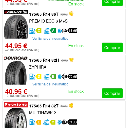
Comprar
En stock
+2.18€ ecoTasa (IVA inc.)
175/65 R14 86T
PREMIO ECO 6 M+S
C
A
68 dB
Ver ficha del neumático
44.95 €
En stock
Comprar
+2.18€ ecoTasa (IVA inc.)
175/65 R14 82H
ZYPHIRA
D
B
70 dB
Ver ficha del neumático
40.95 €
En stock
Comprar
+2.18€ ecoTasa (IVA inc.)
175/65 R14 82T
MULTIHAWK 2
E
C
69 dB