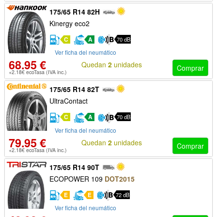
175/65 R14 82H
Kinergy eco2
C
A
70 dB
Ver ficha del neumático
68.95 €
Quedan
2
unidades
Comprar
+2.18€ ecoTasa (IVA inc.)
175/65 R14 82T
UltraContact
C
A
70 dB
Ver ficha del neumático
79.95 €
Quedan
2
unidades
Comprar
+2.18€ ecoTasa (IVA inc.)
175/65 R14 90T
ECOPOWER 109
DOT2015
E
E
72 dB
Ver ficha del neumático