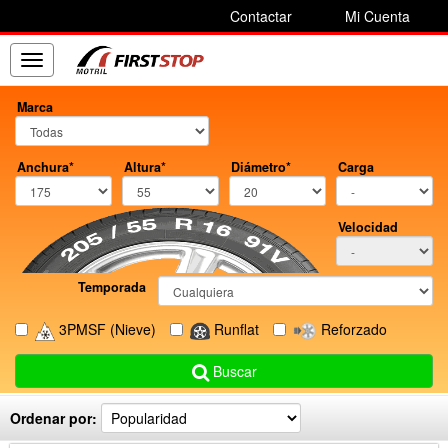
Contactar
Mi Cuenta
Toggle
navigation
Marca
Anchura*
Altura*
Diámetro*
Carga
Velocidad
Temporada
3PMSF
(Nieve)
Runflat
Reforzado
Buscar
Ordenar por: