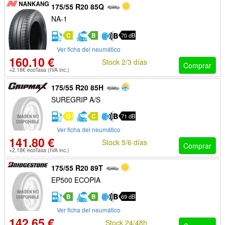
175/55 R20 85Q
NA-1
C
B
70 dB
Ver ficha del neumático
160.10 €
Stock 2/3 días
Comprar
+2.18€ ecoTasa (IVA inc.)
175/55 R20 85H
SUREGRIP A/S
D
C
71 dB
Ver ficha del neumático
141.80 €
Stock 5/6 días
Comprar
+2.18€ ecoTasa (IVA inc.)
175/55 R20 89T
EP500 ECOPIA
B
B
69 dB
Ver ficha del neumático
142.65 €
Stock 24/48h