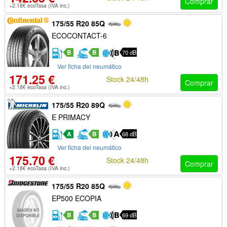
Comprar
+2.18€ ecoTasa (IVA inc.)
175/55 R20 85Q
ECOCONTACT-6
B
B
70 dB
Ver ficha del neumático
171.25 €
Stock 24/48h
Comprar
+2.18€ ecoTasa (IVA inc.)
175/55 R20 89Q
E PRIMACY
A
B
68 dB
Ver ficha del neumático
175.70 €
Stock 24/48h
Comprar
+2.18€ ecoTasa (IVA inc.)
175/55 R20 85Q
EP500 ECOPIA
B
B
69 dB