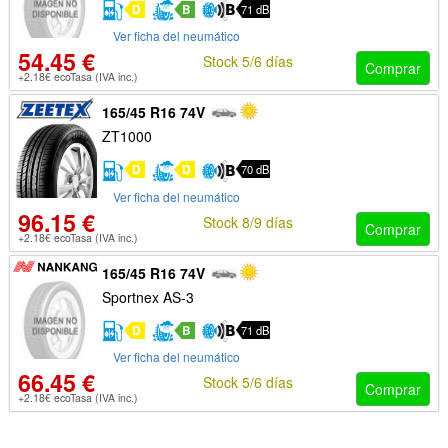
D
B
71 dB
Ver ficha del neumático
54.45 €
Stock 5/6 días
Comprar
+2.18€ ecoTasa (IVA inc.)
165/45 R16 74V
ZT1000
D
D
70 dB
Ver ficha del neumático
96.15 €
Stock 8/9 días
Comprar
+2.18€ ecoTasa (IVA inc.)
165/45 R16 74V
Sportnex AS-3
D
B
71 dB
Ver ficha del neumático
66.45 €
Stock 5/6 días
Comprar
+2.18€ ecoTasa (IVA inc.)