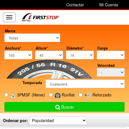
Contactar
Mi Cuenta
Toggle
navigation
Marca
Anchura*
Altura*
Diámetro*
Carga
Velocidad
Temporada
3PMSF
(Nieve)
Runflat
Reforzado
Buscar
Ordenar por: