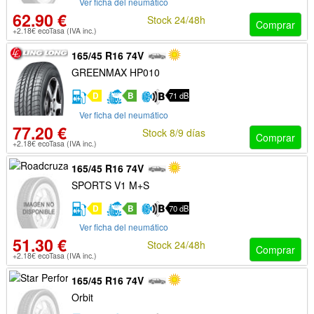
Ver ficha del neumático
62.90 €
Stock 24/48h
Comprar
+2.18€ ecoTasa (IVA inc.)
165/45 R16 74V
GREENMAX HP010
D
B
71 dB
Ver ficha del neumático
77.20 €
Stock 8/9 días
Comprar
+2.18€ ecoTasa (IVA inc.)
165/45 R16 74V
SPORTS V1 M+S
D
B
70 dB
Ver ficha del neumático
51.30 €
Stock 24/48h
Comprar
+2.18€ ecoTasa (IVA inc.)
165/45 R16 74V
Orbit