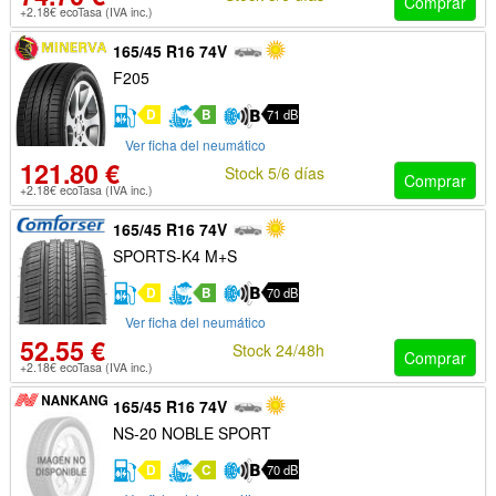
Comprar
+2.18€ ecoTasa (IVA inc.)
165/45 R16 74V
F205
D
B
71 dB
Ver ficha del neumático
121.80 €
Stock 5/6 días
Comprar
+2.18€ ecoTasa (IVA inc.)
165/45 R16 74V
SPORTS-K4 M+S
D
B
70 dB
Ver ficha del neumático
52.55 €
Stock 24/48h
Comprar
+2.18€ ecoTasa (IVA inc.)
165/45 R16 74V
NS-20 NOBLE SPORT
D
C
70 dB