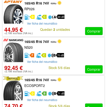
165/45 R16 74V
RP026
D
C
69 dB
Ver ficha del neumático
44.95 €
Quedan
2
unidades
Comprar
+2.18€ ecoTasa (IVA inc.)
165/45 R16 74V
NS20
F
C
70 dB
Ver ficha del neumático
92.45 €
Stock 5/6 días
Comprar
+2.18€ ecoTasa (IVA inc.)
165/45 R16 74V
ECOSPORT2
D
B
71 dB
Ver ficha del neumático
74.70 €
Stock 5/6 días