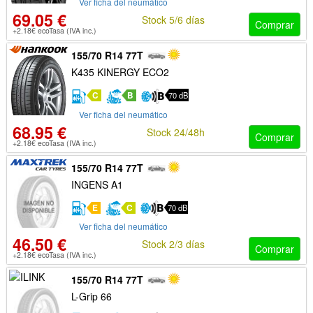
Ver ficha del neumático
69.05 €
Stock 5/6 días
Comprar
+2.18€ ecoTasa (IVA inc.)
155/70 R14 77T
K435 KINERGY ECO2
C
B
70 dB
Ver ficha del neumático
68.95 €
Stock 24/48h
Comprar
+2.18€ ecoTasa (IVA inc.)
155/70 R14 77T
INGENS A1
E
C
70 dB
Ver ficha del neumático
46.50 €
Stock 2/3 días
Comprar
+2.18€ ecoTasa (IVA inc.)
155/70 R14 77T
L-Grip 66