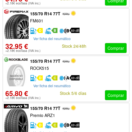
Comprar
+2.18€ ecoTasa (IVA inc.)
155/70 R14 77T
FM601
D
B
69 dB
Ver ficha del neumático
32.95 €
Stock 24/48h
Comprar
+2.18€ ecoTasa (IVA inc.)
155/70 R14 77T
ROCK515
D
C
69 dB
Ver ficha del neumático
65.80 €
Stock 5/6 días
Comprar
+2.18€ ecoTasa (IVA inc.)
155/70 R14 77T
Premio ARZ1
D
C
69 dB