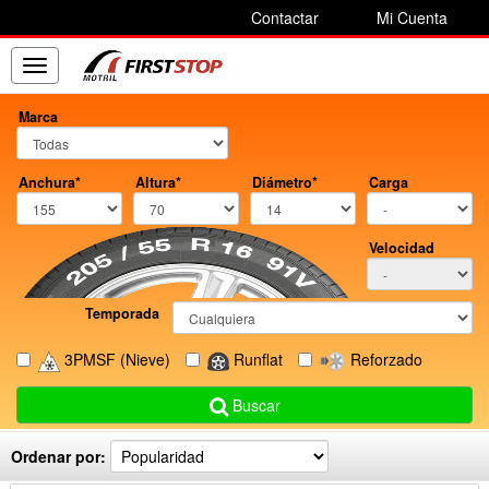
Contactar
Mi Cuenta
Toggle
navigation
Marca
Anchura*
Altura*
Diámetro*
Carga
Velocidad
Temporada
3PMSF
(Nieve)
Runflat
Reforzado
Buscar
Ordenar por: