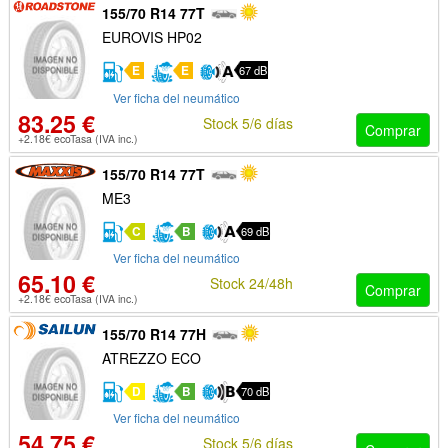
155/70 R14 77T
EUROVIS HP02
E
E
67 dB
Ver ficha del neumático
83.25 €
Stock 5/6 días
Comprar
+2.18€ ecoTasa (IVA inc.)
155/70 R14 77T
ME3
C
B
69 dB
Ver ficha del neumático
65.10 €
Stock 24/48h
Comprar
+2.18€ ecoTasa (IVA inc.)
155/70 R14 77H
ATREZZO ECO
D
B
70 dB
Ver ficha del neumático
54.75 €
Stock 5/6 días