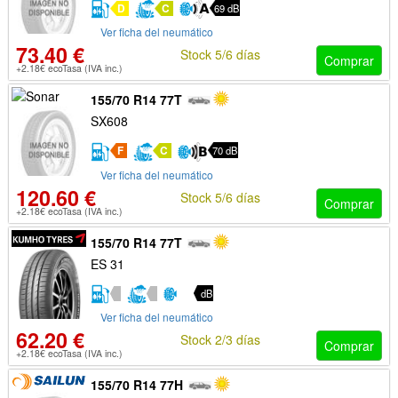
D
C
69 dB
Ver ficha del neumático
73.40 €
Stock 5/6 días
Comprar
+2.18€ ecoTasa (IVA inc.)
155/70 R14 77T
SX608
F
C
70 dB
Ver ficha del neumático
120.60 €
Stock 5/6 días
Comprar
+2.18€ ecoTasa (IVA inc.)
155/70 R14 77T
ES 31
dB
Ver ficha del neumático
62.20 €
Stock 2/3 días
Comprar
+2.18€ ecoTasa (IVA inc.)
155/70 R14 77H