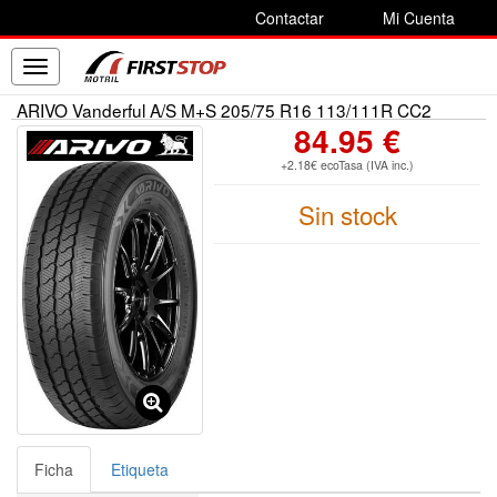
Contactar
Mi Cuenta
Toggle
navigation
ARIVO Vanderful A/S M+S 205/75 R16 113/111R CC2
84.95 €
+2.18€ ecoTasa (IVA inc.)
Sin stock
Ficha
Etiqueta