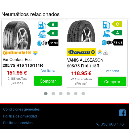
Neumáticos relacionados
C
A
A
A
73 dB
72 dB
VanContact Eco
VANIS ALLSEASON
205/75 R16 113/111R
205/75 R16 113R
Ver ficha
Ver ficha
151.95 €
118.95 €
+2.18€ ecoTasa
+2.18€ ecoTasa
Comprar
Comprar
(IVA inc.)
(IVA inc.)
Condiciones generales
Política de privacidad
Política de cookies
958 600 176