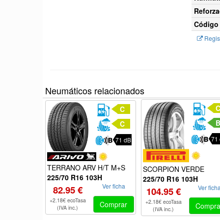
Reforza
Código 
Regist
Neumáticos relacionados
C
C
71
71 dB
TERRANO ARV H/T M+S
SCORPION VERDE
225/70 R16 103H
225/70 R16 103H
Ver ficha
82.95 €
Ver fich
104.95 €
+2.18€ ecoTasa
+2.18€ ecoTasa
Comprar
Compra
(IVA inc.)
(IVA inc.)