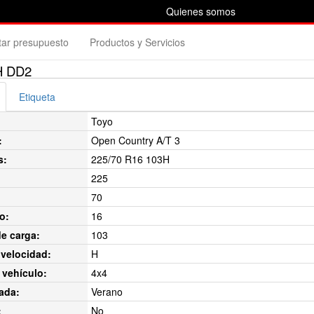
Quienes somos
itar presupuesto
Productos y Servicios
H DD2
Etiqueta
Toyo
:
Open Country A/T 3
s:
225/70 R16 103H
225
70
o:
16
de carga:
103
velocidad:
H
 vehículo:
4x4
ada:
Verano
:
No