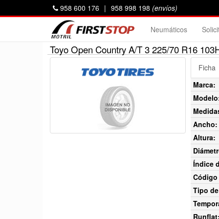
958 600 176
|
958 998 198
(envíos)
Neumáticos
Solic
Toyo Open Country A/T 3 225/70 R16 103
Ficha
Marca:
Modelo
Medida
Ancho:
Altura:
Diámetr
Índice 
Código 
Tipo de
Tempor
Runflat