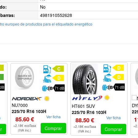
do:
No
barras:
4981910552628
ro europeo de productos para el etiquetado energético
C
D
C
B
D
D
 dB
71 dB
71 dB
NU7000
DY
HT601 SUV
225/70 R16 103H
22
225/70 R16 103H
Ver ficha
85.60 €
Ver ficha
a
1
88.50 €
+2.18€ ecoTasa
+2
+2.18€ ecoTasa
Comprar
Comprar
r
(IVA inc.)
(IVA inc.)