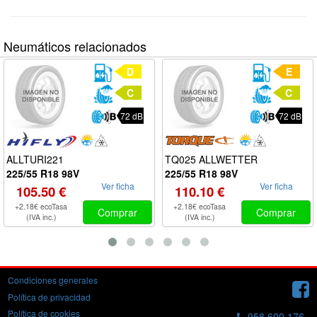
Neumáticos relacionados
D
E
C
C
72 dB
72 dB
ALLTURI221
TQ025 ALLWETTER
225/55 R18 98V
225/55 R18 98V
Ver ficha
Ver ficha
105.50 €
110.10 €
+2.18€ ecoTasa
+2.18€ ecoTasa
Comprar
Comprar
(IVA inc.)
(IVA inc.)
Condiciones generales
Política de privacidad
Política de cookies
958 600 176