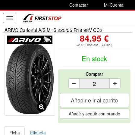
Contactar
Mi Cuenta
Toggle
navigation
ARIVO Carlorful A/S M+S 225/55 R18 98V CC2
84.95 €
+2.18€ ecoTasa (IVA inc.)
En stock
Comprar
Añadir e ir al carrito
Añadir y seguir comprando
Ficha
Etiqueta