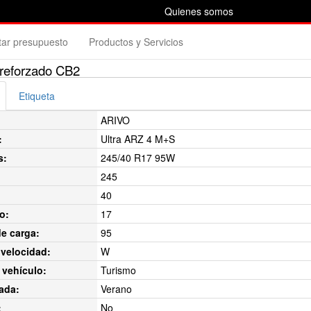
Quienes somos
itar presupuesto
Productos y Servicios
reforzado CB2
Etiqueta
ARIVO
:
Ultra ARZ 4 M+S
s:
245/40 R17 95W
245
40
o:
17
de carga:
95
velocidad:
W
 vehículo:
Turismo
ada:
Verano
:
No