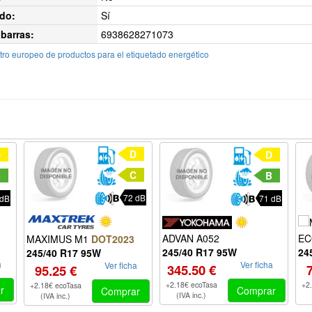
do:
Sí
barras:
6938628271073
ro europeo de productos para el etiquetado energético
D
D
D
C
B
B
72 dB
 dB
71 dB
ADVAN A052
EC
MAXIMUS M1
DOT2023
245/40 R17 95W
24
245/40 R17 95W
a
Ver ficha
Ver ficha
345.50 €
95.25 €
+2.18€ ecoTasa
+2
+2.18€ ecoTasa
r
Comprar
Comprar
(IVA inc.)
(IVA inc.)