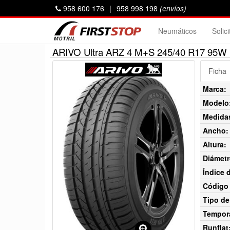
958 600 176
|
958 998 198
(envíos)
Neumáticos
Solic
ARIVO Ultra ARZ 4 M+S 245/40 R17 95W 
Ficha
Marca:
Modelo
Medida
Ancho:
Altura:
Diámetr
Índice 
Código 
Tipo de
Tempor
Runflat