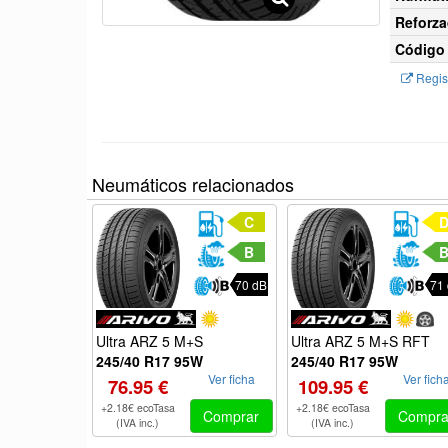
Reforza
Código 
Regist
Neumáticos relacionados
C
B
70 dB
71
Ultra ARZ 5 M+S
Ultra ARZ 5 M+S RFT
245/40 R17 95W
245/40 R17 95W
Ver ficha
Ver fich
76.95 €
109.95 €
+2.18€ ecoTasa
+2.18€ ecoTasa
Comprar
Compra
(IVA inc.)
(IVA inc.)