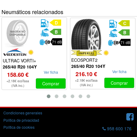
Neumáticos relacionados
D
C
B
B
71 dB
71 dB
ECOSPORT2
ULTRAC VORTI+
265/40 R20 104Y
265/40 R20 104Y
Ver ficha
Ver ficha
216.10 €
158.60 €
+2.18€ ecoTasa
+2.18€ ecoTasa
Comprar
Comprar
(IVA inc.)
(IVA inc.)
Condiciones generales
Política de privacidad
Política de cookies
958 600 176