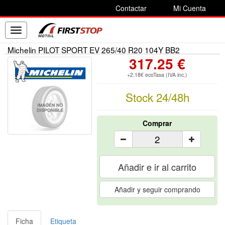
Contactar
Mi Cuenta
Toggle
navigation
Michelin PILOT SPORT EV 265/40 R20 104Y BB2
317.25 €
+2.18€ ecoTasa (IVA inc.)
Stock 24/48h
Comprar
Añadir e ir al carrito
Añadir y seguir comprando
Ficha
Etiqueta