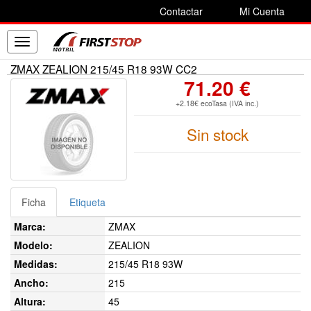
Contactar
Mi Cuenta
Toggle
navigation
ZMAX ZEALION 215/45 R18 93W CC2
71.20 €
+2.18€ ecoTasa (IVA inc.)
Sin stock
Ficha
Etiqueta
Marca:
ZMAX
Modelo:
ZEALION
Medidas:
215/45 R18 93W
Ancho:
215
Altura:
45