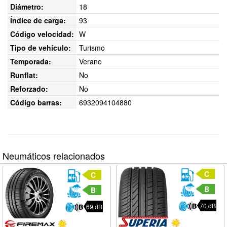
Diámetro:
18
Índice de carga:
93
Código velocidad:
W
Tipo de vehículo:
Turismo
Temporada:
Verano
Runflat:
No
Reforzado:
No
Código barras:
6932094104880
Neumáticos relacionados
C
C
B
B
70 dB
69 dB