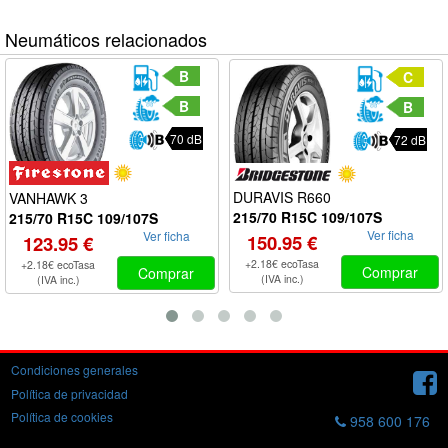
Neumáticos relacionados
B
C
B
B
70 dB
72 dB
DURAVIS R660
VANHAWK 3
215/70 R15C 109/107S
215/70 R15C 109/107S
Ver ficha
Ver ficha
150.95 €
123.95 €
+2.18€ ecoTasa
+2.18€ ecoTasa
Comprar
Comprar
(IVA inc.)
(IVA inc.)
Condiciones generales
Política de privacidad
Política de cookies
958 600 176