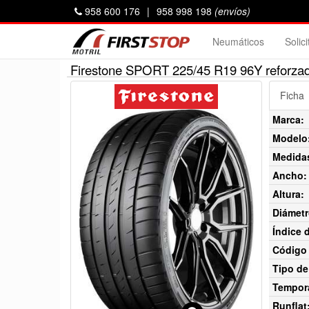
958 600 176
|
958 998 198
(envíos)
Neumáticos
Solic
Firestone SPORT 225/45 R19 96Y reforza
Ficha
Marca:
Modelo
Medida
Ancho:
Altura:
Diámetr
Índice 
Código 
Tipo de
Tempor
Runflat