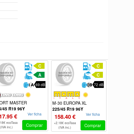
C
C
A
C
69 dB
72 dB
ORT MASTER
M-30 EUROPA XL
POWERPRO
5/45 R19 96Y
225/45 R19 96Y
225/45 R19
Ver ficha
Ver ficha
17.95 €
158.40 €
177.15 €
.18€ ecoTasa
+2.18€ ecoTasa
+2.18€ ecoTas
Comprar
Comprar
(IVA inc.)
(IVA inc.)
(IVA inc.)