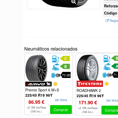
Reforza
Código 
Regist
Neumáticos relacionados
C
B
71
70 dB
Premio Sport 6 M+S
ROADHAWK 2
225/45 R19 96Y
225/45 R19 96Y
Ver ficha
Ver fich
86.95 €
171.90 €
+2.18€ ecoTasa
+2.18€ ecoTasa
Comprar
Compra
(IVA inc.)
(IVA inc.)