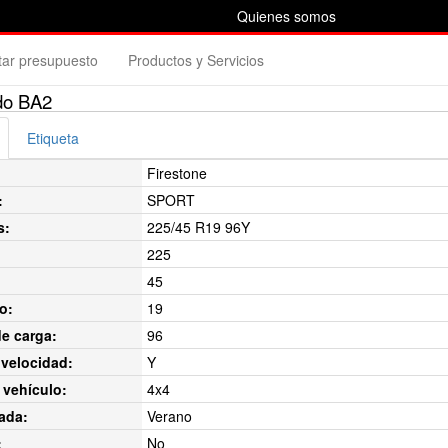
Quienes somos
itar presupuesto
Productos y Servicios
do BA2
Etiqueta
Firestone
:
SPORT
s:
225/45 R19 96Y
225
45
o:
19
de carga:
96
velocidad:
Y
 vehículo:
4x4
ada:
Verano
:
No