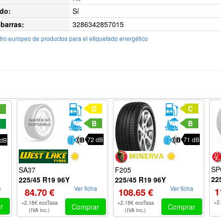
do:
Sí
barras:
3286342857015
ro europeo de productos para el etiquetado energético
D
C
B
B
B
A
72 dB
71 dB
 dB
SP
F205
SA37
22
225/45 R19 96Y
225/45 R19 96Y
a
Ver ficha
Ver ficha
1
108.65 €
84.70 €
+2
+2.18€ ecoTasa
+2.18€ ecoTasa
r
Comprar
Comprar
(IVA inc.)
(IVA inc.)