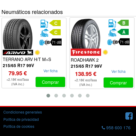
Neumáticos relacionados
B
C
A
C
71 dB
71 dB
TERRANO ARV H/T M+S
ROADHAWK 2
215/65 R17 99V
215/65 R17 99V
Ver ficha
Ver ficha
79.95 €
138.95 €
+2.18€ ecoTasa
+2.18€ ecoTasa
Comprar
Comprar
(IVA inc.)
(IVA inc.)
Condiciones generales
Política de privacidad
Política de cookies
958 600 176