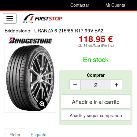
Contactar
Mi Cuenta
Toggle
navigation
Bridgestone TURANZA 6 215/65 R17 99V BA2
118.95 €
+2.18€ ecoTasa (IVA inc.)
En stock
Comprar
Añadir e ir al carrito
Añadir y seguir comprando
Ficha
Etiqueta