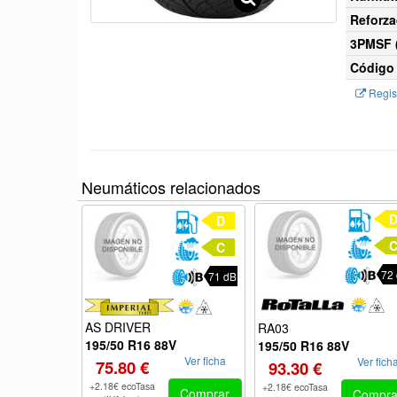
Reforza
3PMSF (
Código 
Regist
Neumáticos relacionados
D
C
72
71 dB
AS DRIVER
RA03
195/50 R16 88V
195/50 R16 88V
Ver ficha
Ver fich
75.80 €
93.30 €
+2.18€ ecoTasa
+2.18€ ecoTasa
Comprar
Compra