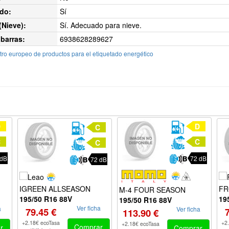
do:
Sí
Nieve):
Sí. Adecuado para nieve.
barras:
6938628289627
ro europeo de productos para el etiquetado energético
D
D
C
C
C
C
 dB
72 dB
72 dB
IGREEN ALLSEASON
FR
M-4 FOUR SEASON
195/50 R16 88V
19
195/50 R16 88V
Ver ficha
a
Ver ficha
79.45 €
113.90 €
+2.18€ ecoTasa
+2
+2.18€ ecoTasa
Comprar
r
Comprar