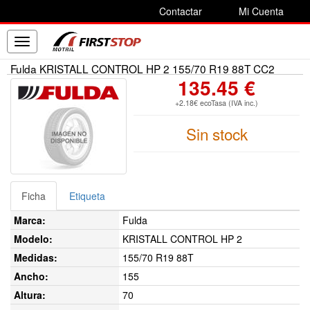
Contactar
Mi Cuenta
Toggle
navigation
Fulda KRISTALL CONTROL HP 2 155/70 R19 88T CC2
135.45 €
+2.18€ ecoTasa (IVA inc.)
Sin stock
Ficha
Etiqueta
Marca:
Fulda
Modelo:
KRISTALL CONTROL HP 2
Medidas:
155/70 R19 88T
Ancho:
155
Altura:
70