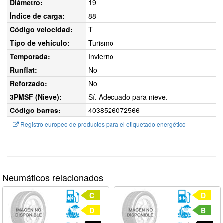
Diámetro:
19
Índice de carga:
88
Código velocidad:
T
Tipo de vehículo:
Turismo
Temporada:
Invierno
Runflat:
No
Reforzado:
No
3PMSF (Nieve):
Sí. Adecuado para nieve.
Código barras:
4038526072566
Registro europeo de productos para el etiquetado energético
Neumáticos relacionados
C
D
D
B