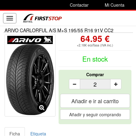
Contactar
Mi Cuenta
Toggle
navigation
ARIVO CARLORFUL A/S M+S 195/55 R16 91V CC2
64.95 €
+2.18€ ecoTasa (IVA inc.)
En stock
Comprar
Añadir e ir al carrito
Añadir y seguir comprando
Ficha
Etiqueta