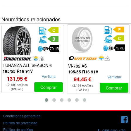
Neumáticos relacionados
E
C
C
B
72 dB
70 dB
TURANZA ALL SEASON 6
VI-782 AS
195/55 R16 91V
195/55 R16 91V
Ver ficha
Ver ficha
131.95 €
94.45 €
+2.18€ ecoTasa
+2.18€ ecoTasa
Comprar
Comprar
(IVA inc.)
(IVA inc.)
Condiciones generales
Política de privacidad
Política de cookies
958 600 176