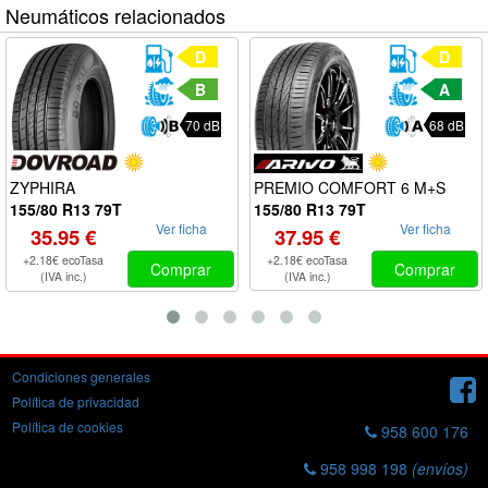
Neumáticos relacionados
D
D
B
A
70 dB
68 dB
PREMIO COMFORT 6 M+S
ZYPHIRA
155/80 R13 79T
155/80 R13 79T
Ver ficha
Ver ficha
37.95 €
35.95 €
+2.18€ ecoTasa
+2.18€ ecoTasa
Comprar
Comprar
(IVA inc.)
(IVA inc.)
Condiciones generales
Política de privacidad
Política de cookies
958 600 176
958 998 198
(envíos)