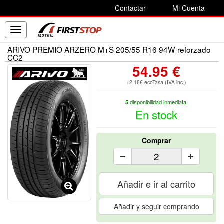
Contactar
Mi Cuenta
Toggle
navigation
ARIVO PREMIO ARZERO M+S 205/55 R16 94W reforzado
CC2
54.95 €
+2.18€ ecoTasa (IVA inc.)
5
disponibilidad inmediata.
En stock
Comprar
Añadir e ir al carrito
Añadir y seguir comprando