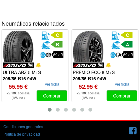
Neumáticos relacionados
C
C
B
A
69 dB
69 dB
ULTRA ARZ 5 M+S
PREMIO ECO 6 M+S
205/55 R16 94W
205/55 R16 94W
Ver ficha
Ver ficha
55.95 €
52.95 €
+2.18€ ecoTasa
+2.18€ ecoTasa
Comprar
Comprar
(IVA inc.)
(IVA inc.)
Condiciones generales
Política de privacidad