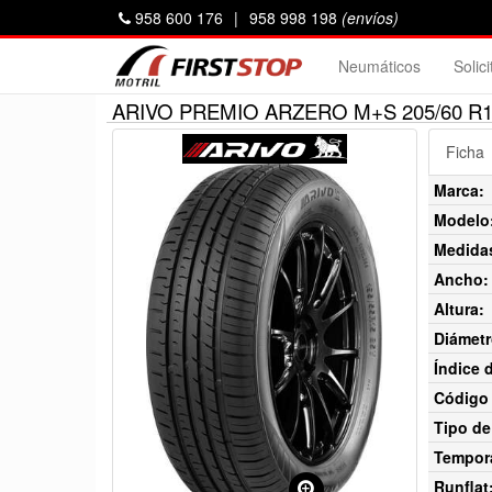
958 600 176
|
958 998 198
(envíos)
Neumáticos
Solic
ARIVO PREMIO ARZERO M+S 205/60 R16
Ficha
Marca:
Modelo
Medida
Ancho:
Altura:
Diámetr
Índice 
Código 
Tipo de
Tempor
Runflat