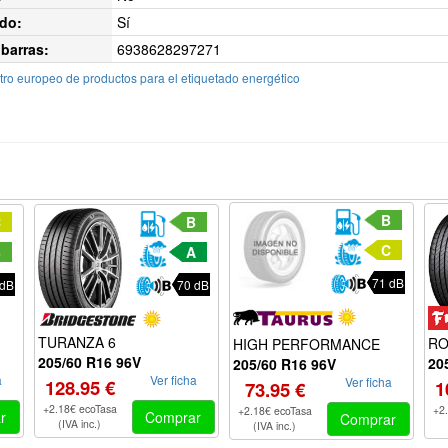
do:
Sí
barras:
6938628297271
ro europeo de productos para el etiquetado energético
B
C
B
C
B
A
71 dB
 dB
70 dB
TURANZA 6
RO
HIGH PERFORMANCE
205/60 R16 96V
20
205/60 R16 96V
a
Ver ficha
Ver ficha
128.95 €
1
73.95 €
+2.18€ ecoTasa
+2
+2.18€ ecoTasa
r
Comprar
Comprar
(IVA inc.)
(IVA inc.)