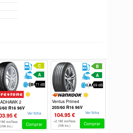
C
B
A
A
71 dB
69 dB
Ventus Prime4
VENTUS PR
ADHAWK 2
205/60 R16 96V
205/60 R16
5/60 R16 96V
Ver ficha
Ver ficha
104.95 €
126.10 €
03.95 €
+2.18€ ecoTasa
+2.18€ ecoTas
.18€ ecoTasa
Comprar
Comprar
(IVA inc.)
(IVA inc.)
(IVA inc.)