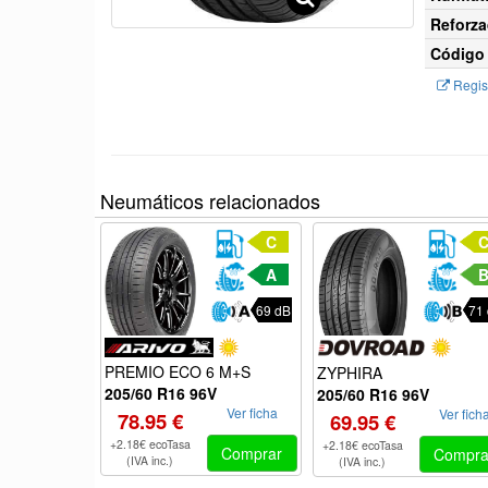
Reforza
Código 
Regist
Neumáticos relacionados
C
A
69 dB
71
PREMIO ECO 6 M+S
ZYPHIRA
205/60 R16 96V
205/60 R16 96V
Ver ficha
Ver fich
78.95 €
69.95 €
+2.18€ ecoTasa
+2.18€ ecoTasa
Comprar
Compra
(IVA inc.)
(IVA inc.)