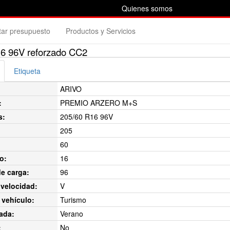
Quienes somos
itar presupuesto
Productos y Servicios
 96V reforzado CC2
Etiqueta
ARIVO
:
PREMIO ARZERO M+S
s:
205/60 R16 96V
205
60
o:
16
de carga:
96
velocidad:
V
 vehículo:
Turismo
ada:
Verano
:
No