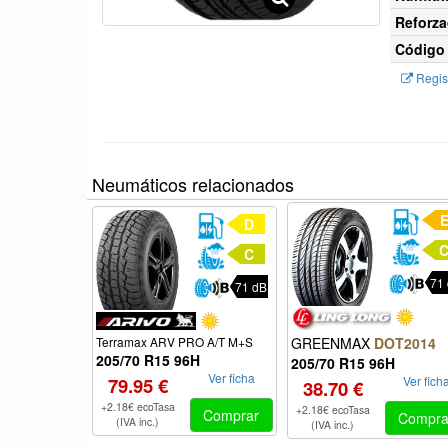
Reforza
Código 
Regist
Neumáticos relacionados
D
C
71
71 dB
GREENMAX
DOT2014
Terramax ARV PRO A/T M+S
205/70 R15 96H
205/70 R15 96H
Ver ficha
Ver fich
79.95 €
38.70 €
+2.18€ ecoTasa
+2.18€ ecoTasa
Comprar
Compra
(IVA inc.)
(IVA inc.)