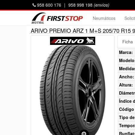
958 600 176
|
958 998 198
(envíos)
Neumáticos
Solic
ARIVO PREMIO ARZ 1 M+S 205/70 R15 
Ficha
Marca:
Modelo
Medida
Ancho:
Altura:
Diámetr
Índice 
Código 
Tipo de
Tempor
Runflat