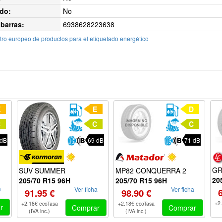
do:
No
barras:
6938628223638
ro europeo de productos para el etiquetado energético
E
E
D
C
C
C
 dB
69 dB
71 dB
GR
MP82 CONQUERRA 2
SUV SUMMER
20
205/70 R15 96H
205/70 R15 96H
a
Ver ficha
Ver ficha
98.90 €
91.95 €
+2
+2.18€ ecoTasa
+2.18€ ecoTasa
r
Comprar
Comprar
(IVA inc.)
(IVA inc.)