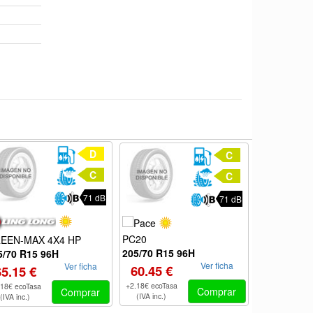
D
C
C
C
71 dB
71 dB
PC20
EEN-MAX 4X4 HP
VI-682
205/70 R15 96H
5/70 R15 96H
205/70 R15
Ver ficha
Ver ficha
60.45 €
65.15 €
69.05 €
+2.18€ ecoTasa
.18€ ecoTasa
+2.18€ ecoTas
Comprar
Comprar
(IVA inc.)
(IVA inc.)
(IVA inc.)