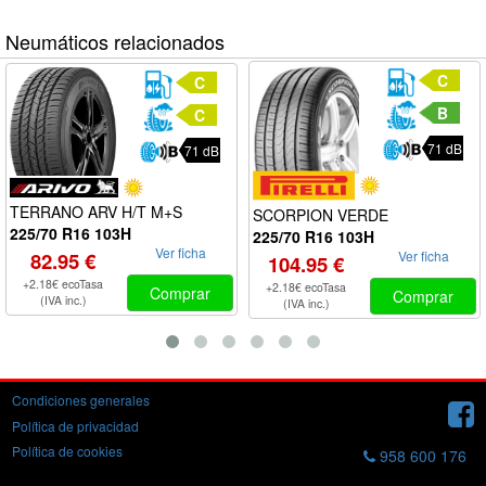
Neumáticos relacionados
C
C
B
C
71 dB
71 dB
TERRANO ARV H/T M+S
SCORPION VERDE
225/70 R16 103H
225/70 R16 103H
Ver ficha
82.95 €
Ver ficha
104.95 €
+2.18€ ecoTasa
+2.18€ ecoTasa
Comprar
Comprar
(IVA inc.)
(IVA inc.)
Condiciones generales
Política de privacidad
Política de cookies
958 600 176