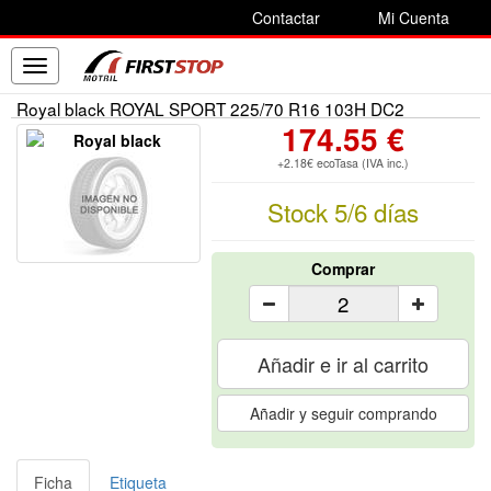
Contactar
Mi Cuenta
Toggle
navigation
Royal black ROYAL SPORT 225/70 R16 103H DC2
174.55 €
+2.18€ ecoTasa (IVA inc.)
Stock 5/6 días
Comprar
Añadir e ir al carrito
Añadir y seguir comprando
Ficha
Etiqueta