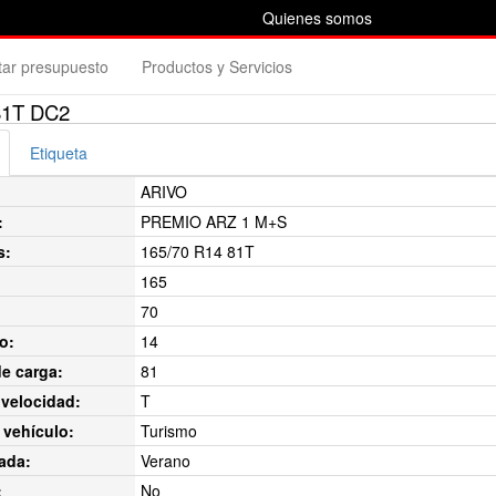
Quienes somos
itar presupuesto
Productos y Servicios
81T DC2
Etiqueta
ARIVO
:
PREMIO ARZ 1 M+S
s:
165/70 R14 81T
165
70
o:
14
de carga:
81
velocidad:
T
 vehículo:
Turismo
ada:
Verano
:
No