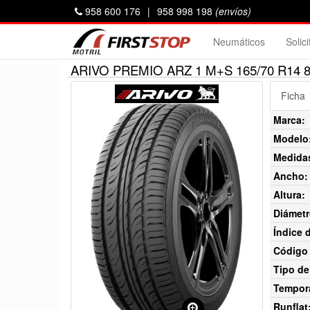
958 600 176
|
958 998 198
(envíos)
Neumáticos
Solic
ARIVO PREMIO ARZ 1 M+S 165/70 R14 
Ficha
Marca:
Modelo
Medida
Ancho:
Altura:
Diámetr
Índice 
Código 
Tipo de
Tempor
Runflat