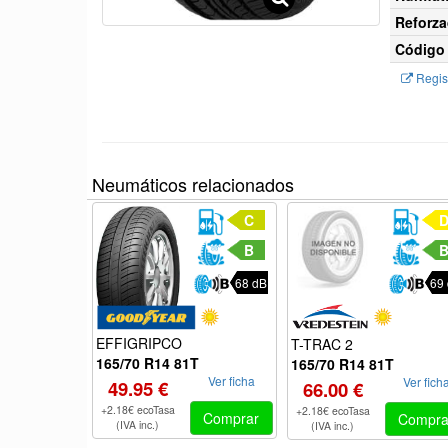
Reforza
Código 
Regist
Neumáticos relacionados
C
B
68 dB
69
EFFIGRIPCO
T-TRAC 2
165/70 R14 81T
165/70 R14 81T
Ver ficha
Ver fich
49.95 €
66.00 €
+2.18€ ecoTasa
+2.18€ ecoTasa
Comprar
Compra
(IVA inc.)
(IVA inc.)