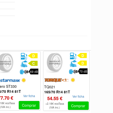
D
D
D
C
70 dB
69 dB
lero ST330
NOVA-FOR
TQ021
5/70 R14 81T
165/70 R14
165/70 R14 81T
Ver ficha
Ver ficha
77.70 €
104.85 €
54.55 €
.18€ ecoTasa
+2.18€ ecoTas
+2.18€ ecoTasa
Comprar
Comprar
(IVA inc.)
(IVA inc.)
(IVA inc.)