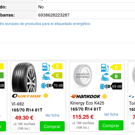
do:
No
barras:
6938628223287
ro europeo de productos para el etiquetado energético
D
D
D
B
C
B
 dB
70 dB
69 dB
Kinergy Eco K425
To
VI-682
165/70 R14 81T
16
165/70 R14 81T
Ver ficha
Ver ficha
115.25 €
a
49.30 €
+2.18€ ecoTasa
+2
+2.18€ ecoTasa
Comprar
Comprar
r
(IVA inc.)
(IVA inc.)