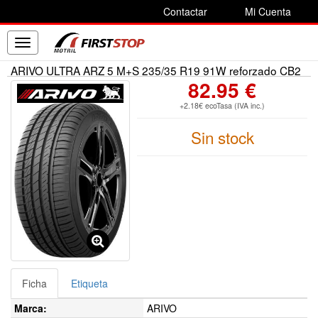
Contactar
Mi Cuenta
Toggle
navigation
ARIVO ULTRA ARZ 5 M+S 235/35 R19 91W reforzado CB2
82.95 €
+2.18€ ecoTasa (IVA inc.)
Sin stock
Ficha
Etiqueta
Marca:
ARIVO