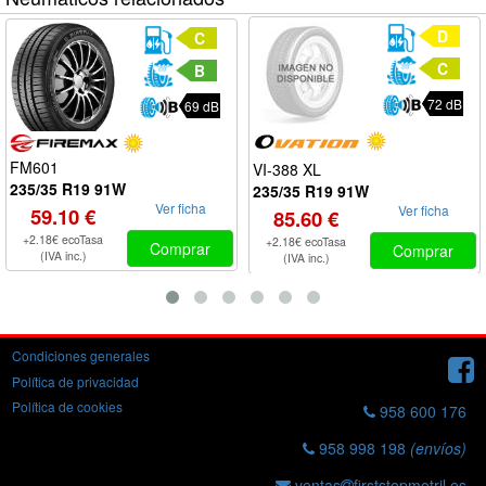
D
C
C
B
72 dB
69 dB
FM601
VI-388 XL
235/35 R19 91W
235/35 R19 91W
Ver ficha
Ver ficha
59.10 €
85.60 €
+2.18€ ecoTasa
+2.18€ ecoTasa
Comprar
Comprar
(IVA inc.)
(IVA inc.)
Condiciones generales
Política de privacidad
Política de cookies
958 600 176
958 998 198
(envíos)
ventas
firststopmotril.es