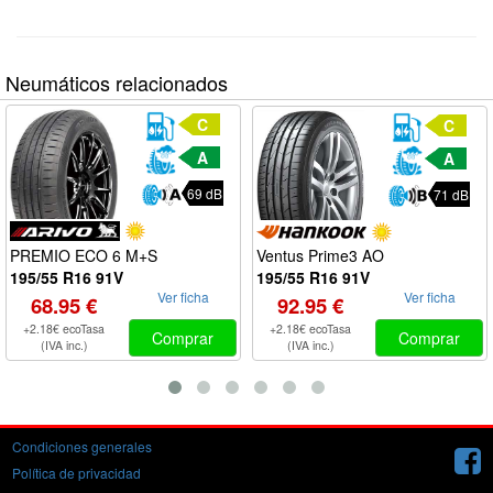
Neumáticos relacionados
C
C
A
A
69 dB
71 dB
Ventus Prime3 AO
PREMIO ECO 6 M+S
195/55 R16 91V
195/55 R16 91V
Ver ficha
Ver ficha
92.95 €
68.95 €
+2.18€ ecoTasa
+2.18€ ecoTasa
Comprar
Comprar
(IVA inc.)
(IVA inc.)
Condiciones generales
Política de privacidad