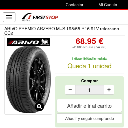
Contactar
Mi Cuenta
Toggle
navigation
ARIVO PREMIO ARZERO M+S 195/55 R16 91V reforzado
CC2
68.95 €
+2.18€ ecoTasa (IVA inc.)
1
disponibilidad inmediata.
Queda
unidad
1
Comprar
Añadir e ir al carrito
Añadir y seguir comprando