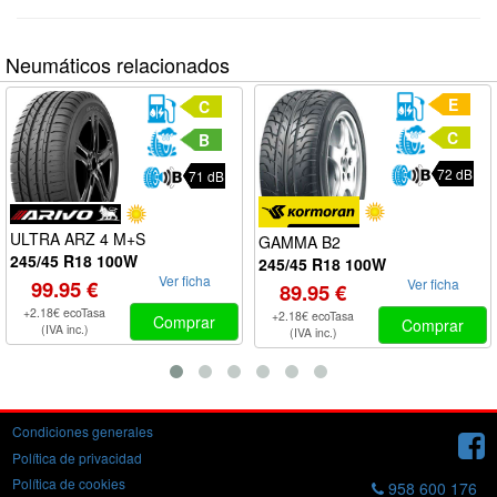
Neumáticos relacionados
E
C
C
B
72 dB
71 dB
ULTRA ARZ 4 M+S
GAMMA B2
245/45 R18 100W
245/45 R18 100W
Ver ficha
99.95 €
Ver ficha
89.95 €
+2.18€ ecoTasa
+2.18€ ecoTasa
Comprar
Comprar
(IVA inc.)
(IVA inc.)
Condiciones generales
Política de privacidad
Política de cookies
958 600 176