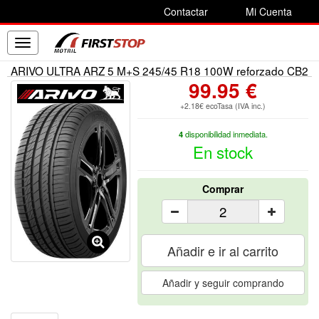
Contactar
Mi Cuenta
Toggle
navigation
ARIVO ULTRA ARZ 5 M+S 245/45 R18 100W reforzado CB2
99.95 €
+2.18€ ecoTasa (IVA inc.)
4
disponibilidad inmediata.
En stock
Comprar
Añadir e ir al carrito
Añadir y seguir comprando