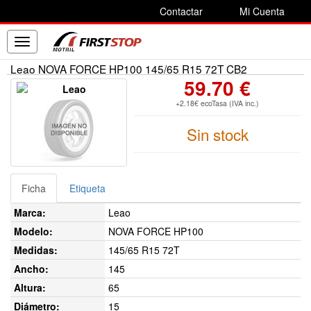
Contactar
Mi Cuenta
Toggle
navigation
Leao NOVA FORCE HP100 145/65 R15 72T CB2
59.70 €
+2.18€ ecoTasa (IVA inc.)
Sin stock
Ficha
Etiqueta
Marca:
Leao
Modelo:
NOVA FORCE HP100
Medidas:
145/65 R15 72T
Ancho:
145
Altura:
65
Diámetro:
15