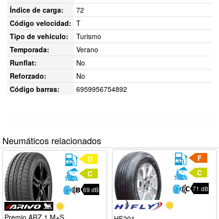
Índice de carga:
72
Código velocidad:
T
Tipo de vehículo:
Turismo
Temporada:
Verano
Runflat:
No
Reforzado:
No
Código barras:
6959956754892
Neumáticos relacionados
F
D
C
C
71 dB
69 dB
Premio ARZ 1 M+S
HF201