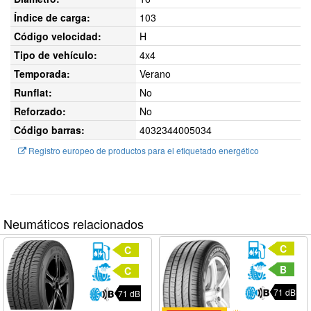
Índice de carga:
103
Código velocidad:
H
Tipo de vehículo:
4x4
Temporada:
Verano
Runflat:
No
Reforzado:
No
Código barras:
4032344005034
Registro europeo de productos para el etiquetado energético
Neumáticos relacionados
C
C
B
C
71 dB
71 dB