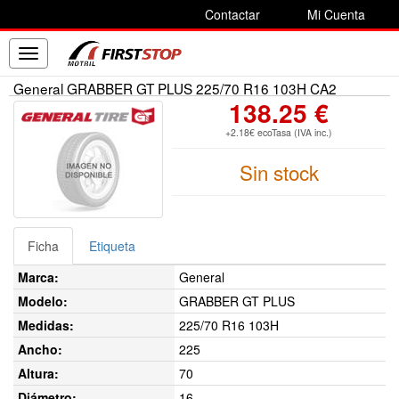
Contactar
Mi Cuenta
Toggle
navigation
General GRABBER GT PLUS 225/70 R16 103H CA2
138.25 €
+2.18€ ecoTasa (IVA inc.)
Sin stock
Ficha
Etiqueta
Marca:
General
Modelo:
GRABBER GT PLUS
Medidas:
225/70 R16 103H
Ancho:
225
Altura:
70
Diámetro:
16