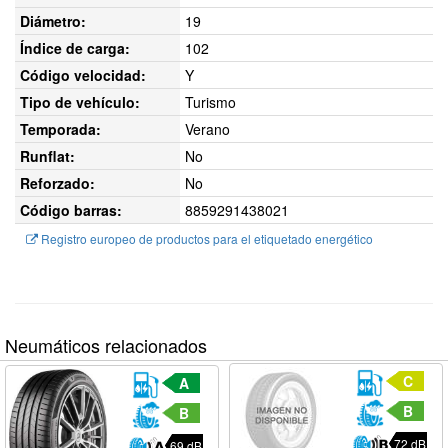
Diámetro:
19
Índice de carga:
102
Código velocidad:
Y
Tipo de vehículo:
Turismo
Temporada:
Verano
Runflat:
No
Reforzado:
No
Código barras:
8859291438021
Registro europeo de productos para el etiquetado energético
Neumáticos relacionados
C
A
B
B
72 dB
69 dB