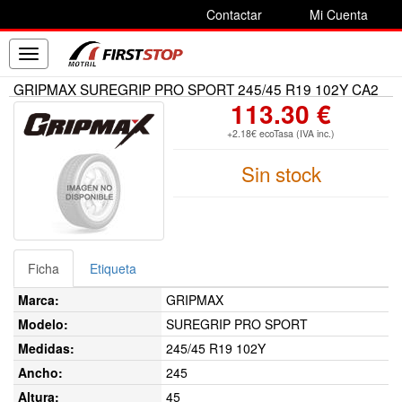
Contactar
Mi Cuenta
Toggle
navigation
GRIPMAX SUREGRIP PRO SPORT 245/45 R19 102Y CA2
113.30 €
+2.18€ ecoTasa (IVA inc.)
Sin stock
Ficha
Etiqueta
Marca:
GRIPMAX
Modelo:
SUREGRIP PRO SPORT
Medidas:
245/45 R19 102Y
Ancho:
245
Altura:
45