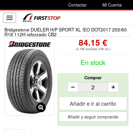
Contactar
Mi Cuenta
Toggle
navigation
Bridgestone DUELER H/P SPORT XL /EO DOT2017 255/60
R18 112H reforzado CB2
84.15 €
+2.18€ ecoTasa (IVA inc.)
En stock
Comprar
Añadir e ir al carrito
Añadir y seguir comprando