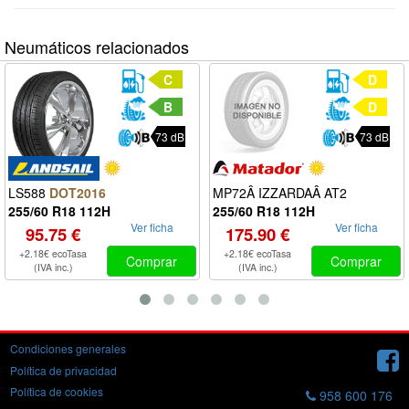
Neumáticos relacionados
C
D
B
D
73 dB
73 dB
MP72Â IZZARDAÂ AT2
LS588
DOT2016
255/60 R18 112H
255/60 R18 112H
Ver ficha
Ver ficha
175.90 €
95.75 €
+2.18€ ecoTasa
+2.18€ ecoTasa
Comprar
Comprar
(IVA inc.)
(IVA inc.)
Condiciones generales
Política de privacidad
Política de cookies
958 600 176