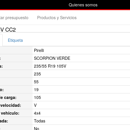
Quienes somos
itar presupuesto
Productos y Servicios
5V CC2
Etiqueta
Pirelli
:
SCORPION VERDE
s:
235/55 R19 105V
235
55
o:
19
de carga:
105
velocidad:
V
 vehículo:
4x4
ada:
Todas
:
No