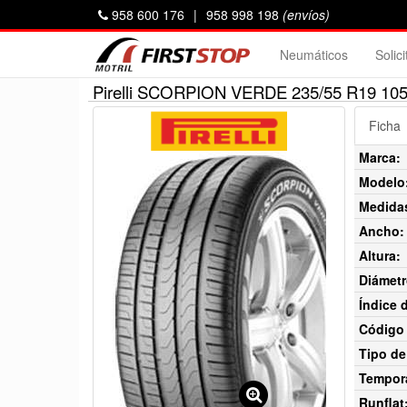
958 600 176
|
958 998 198
(envíos)
Neumáticos
Solic
Pirelli SCORPION VERDE 235/55 R19 10
Ficha
Marca:
Modelo
Medida
Ancho:
Altura:
Diámetr
Índice 
Código 
Tipo de
Tempor
Runflat