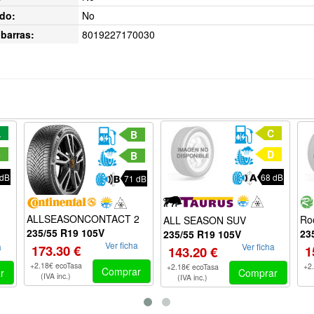
do:
No
barras:
8019227170030
A
C
B
B
D
B
 dB
68 dB
71 dB
ALLSEASONCONTACT 2
Ro
ALL SEASON SUV
235/55 R19 105V
23
235/55 R19 105V
Ver ficha
Ver ficha
a
173.30 €
1
143.20 €
+2.18€ ecoTasa
+2
+2.18€ ecoTasa
Comprar
Comprar
r
(IVA inc.)
(IVA inc.)