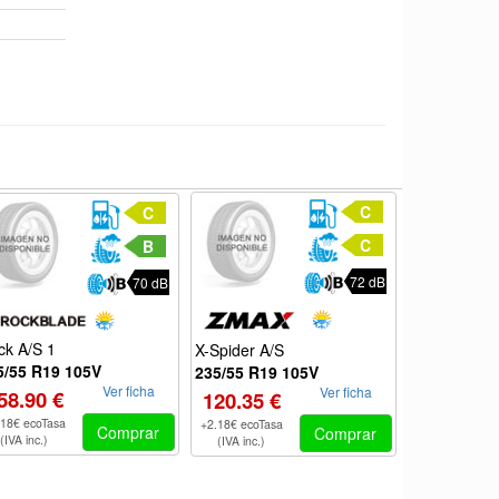
C
C
C
B
72 dB
70 dB
ck A/S 1
X-Spider A/S
ALLSEASON 
235/55 R19
5/55 R19 105V
235/55 R19 105V
Ver ficha
Ver ficha
152.45 €
58.90 €
120.35 €
+2.18€ ecoTas
.18€ ecoTasa
+2.18€ ecoTasa
Comprar
Comprar
(IVA inc.)
(IVA inc.)
(IVA inc.)