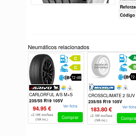
Reforza
Código 
Neumáticos relacionados
C
C
72
72 dB
CARLORFUL A/S M+S
CROSSCLIMATE 2 SUV
235/55 R19 105V
235/55 R19 105V
Ver ficha
94.95 €
Ver fich
183.80 €
+2.18€ ecoTasa
+2.18€ ecoTasa
Comprar
Compra
(IVA inc.)
(IVA inc.)